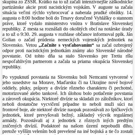
skupina zo ZSSR. Krátko na to už začali intenzívnejšie záškodnícke
partizánske akcie proti nacistickým vojskám. V auguste sa začala
situácia veľmi rýchlo vyhrocovať a naberala prudké obrátky. 14.
augusta o 8:00 hodine boli do Trnavy doručené Vyhlášky o stannom
práve, ktoré vydalo ministerstvo vnútra v Bratislave Slovenskej
republiky. Z mesta sa roznášali do okolitých obcí na notárske úrady
a to už o 9:30. 29. augusta v rozhlase občanov informoval pplk. Ján
Golian o začatí prúdenia nemeckých vojenských jednotiek na
Slovensko. Vetou
„Začnite s vysťahovaním“
sa začal ozbrojený
odpor proti nacistickým jednotkám známy ako Slovenské národné
povstanie. Od tohto dňa sa stalo Slovensko pre Tretiu ríšu
nespoľahlivým partnerom a začala sa priama okupácia Slovenskej
republiky.
Po vypuknutí povstania na Slovensku boli Nemcami vytvorené v
jeho susedstve na Morave, Maďarsku či na Ukrajine nové bojové
oddiely, pluky, prápory a divízie rôzneho charakteru či pechotné,
motorizované alebo tankové. Ich úlohou bolo potlačenie povstania
a zároveň okupácia. Niektoré divízie sa skladali zo záložníkov, ktorí
neboli dostatočne vycvičení prípadne to neboli muži súci na
frontové boje, ale niektoré divízie naopak pozostávali zo špičkových
jednotiek, ktoré prevyšovali bežný, základný výcvik regulárnej
armády. Pozostávali aj z jednotiek z rôznych iných predtým
zničených divízií. Podaktoré na našom území nepobudli dlho,
pretože vyšším velením boli prevelené na iné bojiská a tie čo zostali