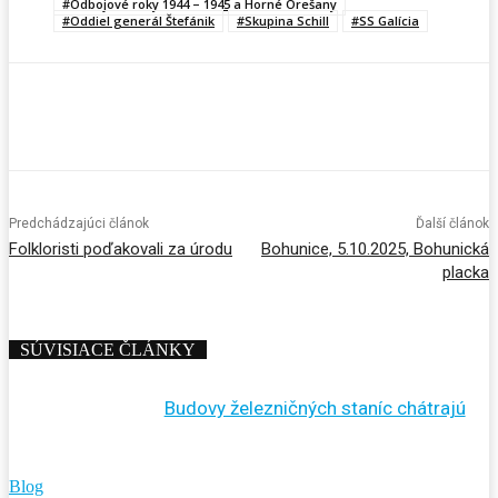
#Odbojové roky 1944 – 1945 a Horné Orešany
#Oddiel generál Štefánik
#Skupina Schill
#SS Galícia
Predchádzajúci článok
Ďalší článok
Folkloristi poďakovali za úrodu
Bohunice, 5.10.2025, Bohunická
placka
SÚVISIACE ČLÁNKY
Budovy železničných staníc chátrajú
Blog