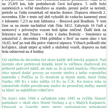
na 25,8/9 km, kde podmínovali ľavú koľajnicu. 5 osôb bolo
usmrtených a veľké množstvo sa zranilo, presný počet sa nezistil,
pretože sa ľudia rozutekali od strachu domov. Dopravu obnovili 2.
novembra. Ešte v tento istý deň vyhodili do vzduchu kamenný most
v kilometri 7,2/3 na trati Jablonica – Brezová pod Bradlom. V tom
čase sa na moste nachádzal vlak čísla 3412. Zahynulo 16 ľudí a
motorový s prívesným vozom boli úplne zničené. Ďalší útok na
železnice na trati Trnava – Kúty v úseku Boleráz – Smolenice sa
uskutočnil 2. decembra 1944 približne o štvrť na osem ráno v km
16,65, keď po trati išla práve vlaková súprava. Výbuch poškodil obe
koľajnice, zásah utrpel aj rušeň a služobný vozeň, doprava na trati
bola odstavená na 4 hodiny.
Od októbra do decembra bol skoro každý deň letecký poplach. Nad
územím obce preletovali lietadlá, ktoré tu väčšinou zhadzovali len
prídavné palivové nádrž, ale stalo sa, že aj ostrú muníciu. Obyvatelia
obce museli dodať povozy na vozenie streliva a iného vojenského
materiálu z Políčka za čo dostávali aj dennú mzdu, ktorá činila
čiastku 180 Ks z toho zrážka 14 Ks na Č.K. Ku koncu roka sa
uskutočnilo ďalšie povolávanie mužov do prezenčnej služby, museli
sa hlásiť na najbližšom veliteľstve.
Na konci roku 1944 a začiatkom roku 1945 sa zvýšila činnosť
partizánov v okolí obce Horné Orešany a aj v Malých Karpatoch.
Objavujú sa častejšie strety medzi partizánskymi jednotkami