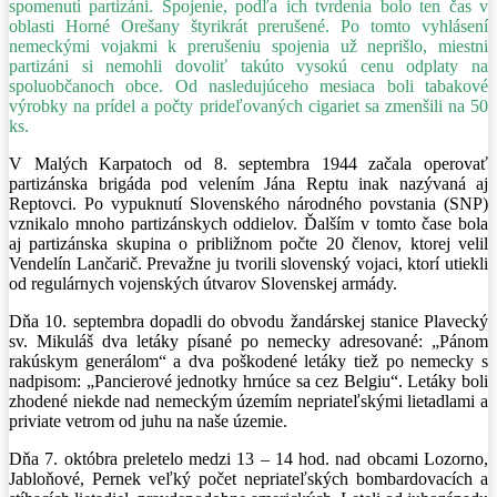
spomenutí partizáni. Spojenie, podľa ich tvrdenia bolo ten čas v
oblasti Horné Orešany štyrikrát prerušené. Po tomto vyhlásení
nemeckými vojakmi k prerušeniu spojenia už neprišlo, miestni
partizáni si nemohli dovoliť takúto vysokú cenu odplaty na
spoluobčanoch obce. Od nasledujúceho mesiaca boli tabakové
výrobky na prídel a počty prideľovaných cigariet sa zmenšili na 50
ks.
V Malých Karpatoch od 8. septembra 1944 začala operovať
partizánska brigáda pod velením Jána Reptu inak nazývaná aj
Reptovci. Po vypuknutí Slovenského národného povstania (SNP)
vznikalo mnoho partizánskych oddielov. Ďalším v tomto čase bola
aj partizánska skupina o približnom počte 20 členov, ktorej velil
Vendelín Lančarič. Prevažne ju tvorili slovenský vojaci, ktorí utiekli
od regulárnych vojenských útvarov Slovenskej armády.
Dňa 10. septembra dopadli do obvodu žandárskej stanice Plavecký
sv. Mikuláš dva letáky písané po nemecky adresované: „Pánom
rakúskym generálom“ a dva poškodené letáky tiež po nemecky s
nadpisom: „Pancierové jednotky hrnúce sa cez Belgiu“. Letáky boli
zhodené niekde nad nemeckým územím nepriateľskými lietadlami a
priviate vetrom od juhu na naše územie.
Dňa 7. októbra preletelo medzi 13 – 14 hod. nad obcami Lozorno,
Jabloňové, Pernek veľký počet nepriateľských bombardovacích a