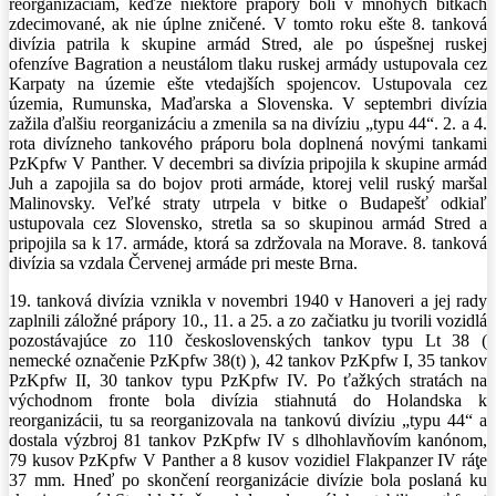
reorganizáciám, keďže niektoré prápory boli v mnohých bitkách
zdecimované, ak nie úplne zničené. V tomto roku ešte 8. tanková
divízia patrila k skupine armád Stred, ale po úspešnej ruskej
ofenzíve Bagration a neustálom tlaku ruskej armády ustupovala cez
Karpaty na územie ešte vtedajších spojencov. Ustupovala cez
územia, Rumunska, Maďarska a Slovenska. V septembri divízia
zažila ďalšiu reorganizáciu a zmenila sa na divíziu „typu 44“. 2. a 4.
rota divízneho tankového práporu bola doplnená novými tankami
PzKpfw V Panther. V decembri sa divízia pripojila k skupine armád
Juh a zapojila sa do bojov proti armáde, ktorej velil ruský maršal
Malinovsky. Veľké straty utrpela v bitke o Budapešť odkiaľ
ustupovala cez Slovensko, stretla sa so skupinou armád Stred a
pripojila sa k 17. armáde, ktorá sa zdržovala na Morave. 8. tanková
divízia sa vzdala Červenej armáde pri meste Brna.
19. tanková divízia vznikla v novembri 1940 v Hanoveri a jej rady
zaplnili záložné prápory 10., 11. a 25. a zo začiatku ju tvorili vozidlá
pozostávajúce zo 110 československých tankov typu Lt 38 (
nemecké označenie PzKpfw 38(t) ), 42 tankov PzKpfw I, 35 tankov
PzKpfw II, 30 tankov typu PzKpfw IV. Po ťažkých stratách na
východnom fronte bola divízia stiahnutá do Holandska k
reorganizácii, tu sa reorganizovala na tankovú divíziu „typu 44“ a
dostala výzbroj 81 tankov PzKpfw IV s dlhohlavňovím kanónom,
79 kusov PzKpfw V Panther a 8 kusov vozidiel Flakpanzer IV ráţe
37 mm. Hneď po skončení reorganizácie divízie bola poslaná ku