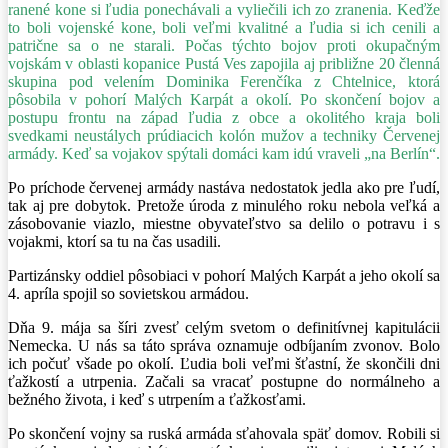
ranené kone si
ľudia ponechávali a vyliečili ich zo zranenia. Keďže
to boli vojenské kone, boli veľmi kvalitné a ľudia si ich cenili a
patrične sa o ne starali. Počas týchto bojov proti okupačným
vojskám v oblasti kopanice Pustá Ves zapojila aj približne 20 členná
skupina pod velením Dominika Ferenčíka z Chtelnice, ktorá
pôsobila v pohorí Malých Karpát a okolí. Po skončení bojov a
postupu frontu na západ ľudia z obce a okolitého kraja boli
svedkami neustálych prúdiacich kolón mužov a techniky Červenej
armády. Keď sa vojakov spýtali domáci kam idú vraveli „na Berlín“.
Po príchode červenej armády nastáva nedostatok jedla ako pre ľudí,
tak aj pre dobytok. Pretože úroda z minulého roku nebola veľká a
zásobovanie viazlo, miestne obyvateľstvo sa delilo o potravu i s
vojakmi, ktorí sa tu na čas usadili.
Partizánsky oddiel pôsobiaci v pohorí Malých Karpát a jeho okolí sa
4. apríla spojil so sovietskou armádou.
Dňa 9. mája sa šíri zvesť celým svetom o definitívnej kapitulácii
Nemecka. U nás sa táto správa oznamuje odbíjaním zvonov. Bolo
ich počuť všade po okolí. Ľudia boli veľmi šťastní, že skončili dni
ťažkostí a utrpenia. Začali sa vracať postupne do normálneho a
bežného života, i keď s utrpením a ťažkosťami.
Po skončení vojny sa ruská armáda sťahovala späť domov. Robili si