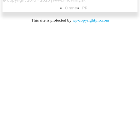
© Copyright 2018 - 2023 | www.i-novinky.sk
O mne
PR
This site is protected by
wp-copyrightpro.com