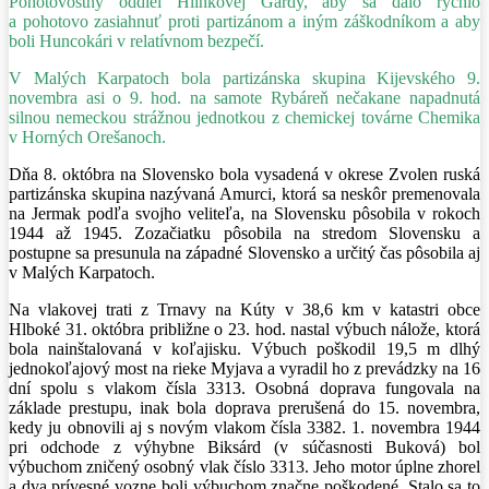
Pohotovostný oddiel Hlinkovej Gardy, aby sa dalo rýchlo
a pohotovo zasiahnuť proti partizánom a iným záškodníkom a aby
boli Huncokári v relatívnom bezpečí.
V Malých Karpatoch bola partizánska skupina Kijevského 9.
novembra asi o 9. hod. na samote Rybáreň nečakane napadnutá
silnou nemeckou strážnou jednotkou z chemickej továrne Chemika
v Horných Orešanoch.
Dňa 8. októbra na Slovensko bola vysadená v okrese Zvolen ruská
partizánska skupina nazývaná Amurci, ktorá sa neskôr premenovala
na Jermak podľa svojho veliteľa, na Slovensku pôsobila v rokoch
1944 až 1945. Zozačiatku pôsobila na stredom Slovensku a
postupne sa presunula na západné Slovensko a určitý čas pôsobila aj
v Malých Karpatoch.
Na vlakovej trati z Trnavy na Kúty v 38,6 km v katastri obce
Hlboké 31. októbra približne o 23. hod. nastal výbuch nálože, ktorá
bola nainštalovaná v koľajisku. Výbuch poškodil 19,5 m dlhý
jednokoľajový most na rieke Myjava a vyradil ho z prevádzky na 16
dní spolu s vlakom čísla 3313. Osobná doprava fungovala na
základe prestupu, inak bola doprava prerušená do 15. novembra,
kedy ju obnovili aj s novým vlakom čísla 3382. 1. novembra 1944
pri odchode z výhybne Biksárd (v súčasnosti Buková) bol
výbuchom zničený osobný vlak číslo 3313. Jeho motor úplne zhorel
a dva prívesné vozne boli výbuchom značne poškodené. Stalo sa to