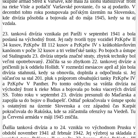
skupine armád Stred k Varšave, kde mala za úlohu stabilizovať front
na rieke Visle a potlačiť Varšavské povstanie, čo sa aj podarilo. V
decembri tohto roku postupovala poľským územím na Slovensko,
kde divízia pôsobila a bojovala až do mája 1945, kedy sa tu aj
vzdala.
23. tanková divízia vznikala pri Paríži v septembri 1941 a bola
poslaná na východný front. Jej rady tvorili typy vozidiel PzKpfw II
34 kusov, PzKpfw III 112 kusov a PzKpfw IV s krátkohlavňovím
kanónom v počte 32 kusov a tri veliteľské tanky. Po bojoch a ústupe
od Stalingradu 23. divízia utrpela značné straty, zbytok techniky bol
veľmi opotrebovaný. Zlúčila sa so zbytkom 22. tankovej divízie a
pričlenili ju k oddielu Hollidt. V rozmedzí mesiacov apríl až jún bola
divízia stiahnutá, kedy sa obnovila, doplnila a odpočinula si. Jej
súčasťou sa stal 201. pluk s práporom obsahujúci tanky PzKpfw IV
a PzKpfw V Panther. Po tomto oddychu sa vrátila divízia na
východný front k rieke Mius a bojovala po boku viacerých divízií
SS. Tohto roku v septembri 23. divíziu presunuli do Maďarska a
zapojila sa do bojov o Budapešť. Odtiaľ pokračovala v ústupe spolu
s ostatnými na územie Slovenska a cez západnú čas Karpát
pokračovala do Rakúska, kde sa zúčastnila ofenzívy na Viedeň. Tu
ju Červená armáda v máji 1945 zničila.
Ďalšia tanková divízia a to 24. vznikla vo východnom Prusku v
období november 1941 až február 1942. Jej výzbroj sa skladala z