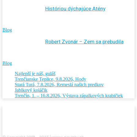
Históriou dýchajúce Atény
Blog
Robert Zvonár – Zem sa prebudila
Blog
Najlepší je náš, guláš
Trenčianske Teplice, 9.8.2026, Hody
Stará Turá, 7.8.2026, Remeslá našich predkov
Jablkový koláčik
Trenčín, 1. – 16.8.2026, Výstava zápalkových krabičiek