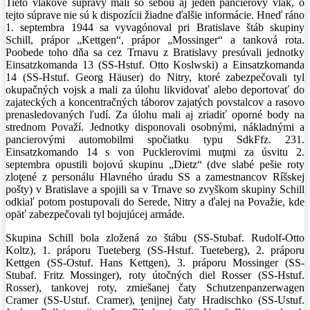
Tieto vlakové súpravy mali so sebou aj jeden pancierový vlak, o
tejto súprave nie sú k dispozícii žiadne ďalšie informácie. Hneď ráno
1. septembra 1944 sa vyvagónoval pri Bratislave štáb skupiny
Schill, prápor „Kettgen“, prápor „Mossinger“ a tanková rota.
Poobede toho dňa sa cez Trnavu z Bratislavy presúvali jednotky
Einsatzkomanda 13 (SS-Hstuf. Otto Koslwski) a Einsatzkomanda
14 (SS-Hstuf. Georg Häuser) do Nitry, ktoré zabezpečovali tyl
okupačných vojsk a mali za úlohu likvidovať alebo deportovať do
zajateckých a koncentračných táborov zajatých povstalcov a rasovo
prenasledovaných ľudí. Za úlohu mali aj zriadiť oporné body na
strednom Považí. Jednotky disponovali osobnými, nákladnými a
pancierovými automobilmi spočiatku typu SdkFfz. 231.
Einsatzkomando 14 s von Pucklerovimi muţmi za úsvitu 2.
septembra opustili bojovú skupinu „Dietz“ (dve slabé pešie roty
zloţené z personálu Hlavného úradu SS a zamestnancov Ríšskej
pošty) v Bratislave a spojili sa v Trnave so zvyškom skupiny Schill
odkiaľ potom postupovali do Serede, Nitry a ďalej na Považie, kde
opäť zabezpečovali tyl bojujúcej armáde.
Skupina Schill bola zložená zo štábu (SS-Stubaf. Rudolf-Otto
Koltz), 1. práporu Tueteberg (SS-Hstuf. Tueteberg), 2. práporu
Kettgen (SS-Ostuf. Hans Kettgen), 3. práporu Mossinger (SS-
Stubaf. Fritz Mossinger), roty útočných diel Rosser (SS-Hstuf.
Rosser), tankovej roty, zmiešanej čaty Schutzenpanzerwagen
Cramer (SS-Ustuf. Cramer), ţenijnej čaty Hradischko (SS-Ustuf.