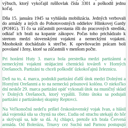
výbuch, ktorý vykoľajil rušňovlak čísla 3301 a poškodil jednu
koľaj.
Dňa 15. januára 1945 sa vyhlásila mobilizácia. Jedných verbovali
do armády a iných do Pohotovostných oddielov Hlinkovej Gardy
(POHG). Tí čo sa zúčastnili povstania išli do pracovných stredísk,
odkiaľ ich brali na kopanie zákopov. Počas toho prichádzalo k
stretom medzi slovenskými vojakmi a nemeckými vojakmi.
Mnohokrát dochádzalo k streľbe. K opevňovacím prácam boli
povolané i ženy, ktoré sa zúčastnili v menšom počte.
Pri horárni Huty 3. marca bola prestrelka medzi partizánmi a
nemeckými vojakmi stráţiacimi chemickú továreň v Horných
Orešanoch. Partizáni tu chceli poškodiť úzkokoľajnú železnicu.
Deň na to, 4. marca, podnikli partizáni ďalší útok medzi Dolnými a
Hornými Orešanmi a to na nemeckú prísunovú kolónu. O niekoľko
dní neskôr 29. marca partizáni opäť vykonali útok na muničný sklad
v Dolných Orešanoch, ktorý vypálili. Tohto útoku sa podujali
partizáni z partizánskej skupiny Reptovci.
Na Veľkonočnú nedeľu prišiel československý vojak Ivan, a hlásil
aká vojenská sila sa chystá na obec. Ľudia od strachu utekajú do hôr
a skrývajú sa, kde sa dá. Aj chlapci, pretože ich brala Červená
armáda. Od Bolerázu, Trnavy cez Suchú nad Parnou postupujú