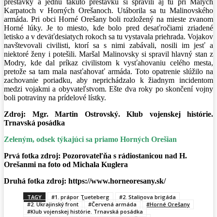
prestávky a jednu takúto prestávku si spravili aj tu pri Malých
Karpatoch v Horných Orešanoch. Utáborila sa tu Malinovského
armáda. Pri obci Horné Orešany boli rozložený na mieste zvanom
Horné lúky. Je to miesto, kde bolo pred desaťročiami zriadené
letisko a v deväťdesiatych rokoch sa tu vystavala priehrada. Vojakov
navštevovali civilisti, ktorí sa s nimi zabávali, nosili im jesť a
niektoré ženy i potešili. Maršal Malinovsky si spravil hlavný stan z
Modry, kde dal príkaz civilistom k vysťahovaniu celého mesta,
pretože sa tam mala nasťahovať armáda. Toto opatrenie slúžilo na
zachovanie poriadku, aby neprichádzalo k žiadnym incidentom
medzi vojakmi a obyvateľstvom. Ešte dva roky po skončení vojny
boli potraviny na prídelové lístky.
Zdroj: Mgr. Martin Ostrovský. Klub vojenskej histórie.
Trnavská posádka
Zeleným, odsek týkajúci sa priamo Horných Orešian
Prvá fotka zdroj: Pozorovateľňa s rádiostanicou nad H.
Orešanmi na foto od Michala Kuglera
Druhá fotka zdroj: https://www.horneoresany.sk/
TAGY
#1. prápor Tueteberg
#2. Stalinova brigáda
#2. Ukrajinský front
#Červená armáda
#Horné Orešany
#Klub vojenskej histórie. Trnavská posádka