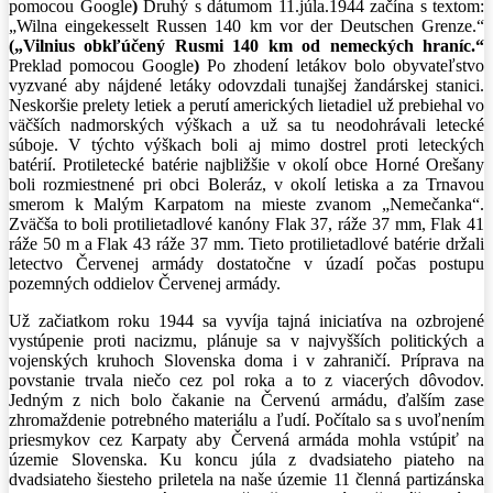
pomocou Google
)
Druhý s dátumom 11.júla.1944 začína s textom:
„Wilna eingekesselt Russen 140 km vor der Deutschen Grenze.“
(„Vilnius obkľúčený Rusmi 140 km od nemeckých hraníc.“
Preklad pomocou Google
)
Po zhodení letákov bolo obyvateľstvo
vyzvané aby nájdené letáky odovzdali tunajšej žandárskej stanici.
Neskoršie prelety letiek a perutí amerických lietadiel už prebiehal vo
väčších nadmorských výškach a už sa tu neodohrávali letecké
súboje. V týchto výškach boli aj mimo dostrel proti leteckých
batérií. Protiletecké batérie najbližšie v okolí obce Horné Orešany
boli rozmiestnené pri obci Boleráz, v okolí letiska a za Trnavou
smerom k Malým Karpatom na mieste zvanom „Nemečanka“.
Zväčša to boli protilietadlové kanóny Flak 37, ráže 37 mm, Flak 41
ráže 50 m a Flak 43 ráže 37 mm. Tieto protilietadlové batérie držali
letectvo Červenej armády dostatočne v úzadí počas postupu
pozemných oddielov Červenej armády.
Už začiatkom roku 1944 sa vyvíja tajná iniciatíva na ozbrojené
vystúpenie proti nacizmu, plánuje sa v najvyšších politických a
vojenských kruhoch Slovenska doma i v zahraničí. Príprava na
povstanie trvala niečo cez pol roka a to z viacerých dôvodov.
Jedným z nich bolo čakanie na Červenú armádu, ďalším zase
zhromaždenie potrebného materiálu a ľudí. Počítalo sa s uvoľnením
priesmykov cez Karpaty aby Červená armáda mohla vstúpiť na
územie Slovenska. Ku koncu júla z dvadsiateho piateho na
dvadsiateho šiesteho priletela na naše územie 11 členná partizánska