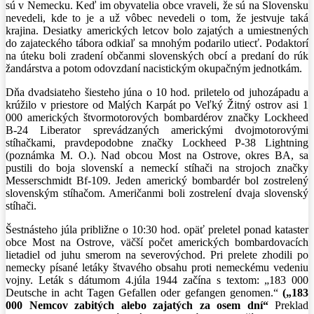
sú v Nemecku. Keď im obyvatelia obce vraveli, že sú na Slovensku
nevedeli, kde to je a už vôbec nevedeli o tom, že jestvuje taká
krajina. Desiatky amerických letcov bolo zajatých a umiestnených
do zajateckého tábora odkiaľ sa mnohým podarilo utiecť. Podaktorí
na úteku boli zradení občanmi slovenských obcí a predaní do rúk
žandárstva a potom odovzdaní nacistickým okupačným jednotkám.
Dňa dvadsiateho šiesteho júna o 10 hod. priletelo od juhozápadu a
krúžilo v priestore od Malých Karpát po Veľký Žitný ostrov asi 1
000 amerických štvormotorových bombardérov značky Lockheed
B-24 Liberator sprevádzaných americkými dvojmotorovými
stíhačkami, pravdepodobne značky Lockheed P-38 Lightning
(poznámka M. O.). Nad obcou Most na Ostrove, okres BA, sa
pustili do boja slovenskí a nemeckí stíhači na strojoch značky
Messerschmidt Bf-109. Jeden americký bombardér bol zostrelený
slovenským stíhačom. Američanmi boli zostrelení dvaja slovenský
stíhači.
Šestnásteho júla približne o 10:30 hod. opäť preletel ponad kataster
obce Most na Ostrove, väčší počet amerických bombardovacích
lietadiel od juhu smerom na severovýchod. Pri prelete zhodili po
nemecky písané letáky štvavého obsahu proti nemeckému vedeniu
vojny. Leták s dátumom 4.júla 1944 začína s textom: „183 000
Deutsche in acht Tagen Gefallen oder gefangen genomen.“
(„183
000 Nemcov zabitých alebo zajatých za osem dní“
Preklad