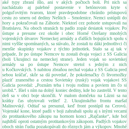
aké typy zbraní išlo, ani v akých počtoch boli. Pri nich sa
nachádzalo aj palebné postavenie v betónovom kryte s
polguľovitým tvarom, ktoré pravdepodobne chránilo prístupovú
cestu zo smeru od dediny Neštich – Smolenice. Nemci ustúpili do
hory a pokračovali na Záhorie. Niektorí cez pohorie ustupovali na
Bratislavu. Na oboch stranách tu padlo zopár desiatok vojakov. Po
ústupe a presune cez okolie i obec Horné Orešany mnohých
vojenských útvarov Nemeckej armády a ďalších bojujúcich spolu s
nimi vyššie spomínaných, sa stávalo, že zostali tu dáki jednotlivci či
menšie skupinky vojakov z týchto jednotiek. Stalo sa aj tak v
prípade, že po ústupe Nemcov tu zostali dvaja vojaci z SS Galicia
(boli Ukrajinci na nemeckej strane). Jeden vojak so sovietskej
armády sa po ústupe Nemcov stretol s jedným z nich
u Kočkovských. S nabitou zbraňou nechal vojaka z SS Galicia pred
sebou kráčať, skôr sa dá povedať, že pokolenačky či štvornožky
plaziť zraneného a cestou Sovietsky (ruský) vojak vojakovi SS
Galicia povedal: „Poznám teba i tvoju rodinu a poviem im čo si
urobil.“. Išiel s ním na dolný koniec dediny, kde ho zastrelil. V tento
deň sa v obci boje skončili. V malom domčeku na Lázni sa na
krátky čas ubytovali veliteľ 2. Ukrajinského frontu maršal
Malinovský. Odtiaľ sa presunul, keď front postúpil na Cerovú.
Vojenské kone, ktoré padli v boji zahrabali spolu aj s inými vecami
do protitankového zákopu na hornom konci „Rajčanke“, kde bol
najhlbší oproti ostatným protitankovým zákopom. Padlých vojakov
oboch strán ľudia pozakopávali do rôznych jám a výkopov. Mnohé