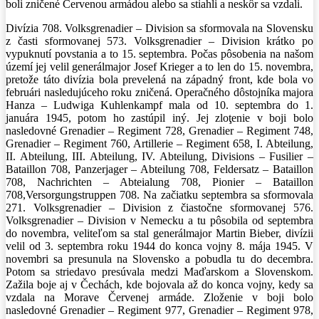
boli zničené Červenou armádou alebo sa stiahli a neskôr sa vzdali.
Divízia 708. Volksgrenadier – Division sa sformovala na Slovensku
z časti sformovanej 573. Volksgrenadier – Division krátko po
vypuknutí povstania a to 15. septembra. Počas pôsobenia na našom
území jej velil generálmajor Josef Krieger a to len do 15. novembra,
pretože táto divízia bola prevelená na západný front, kde bola vo
februári nasledujúceho roku zničená. Operačného dôstojníka majora
Hanza – Ludwiga Kuhlenkampf mala od 10. septembra do 1.
januára 1945, potom ho zastúpil iný. Jej zloţenie v boji bolo
nasledovné Grenadier – Regiment 728, Grenadier – Regiment 748,
Grenadier – Regiment 760, Artillerie – Regiment 658, I. Abteilung,
II. Abteilung, III. Abteilung, IV. Abteilung, Divisions – Fusilier –
Bataillon 708, Panzerjager – Abteilung 708, Feldersatz – Bataillon
708, Nachrichten – Abteialung 708, Pionier – Bataillon
708,Versorgungstruppen 708. Na začiatku septembra sa sformovala
271. Volksgrenadier – Division z čiastočne sformovanej 576.
Volksgrenadier – Division v Nemecku a tu pôsobila od septembra
do novembra, veliteľom sa stal generálmajor Martin Bieber, divízii
velil od 3. septembra roku 1944 do konca vojny 8. mája 1945. V
novembri sa presunula na Slovensko a pobudla tu do decembra.
Potom sa striedavo presúvala medzi Maďarskom a Slovenskom.
Zažila boje aj v Čechách, kde bojovala až do konca vojny, kedy sa
vzdala na Morave Červenej armáde. Zloženie v boji bolo
nasledovné Grenadier – Regiment 977, Grenadier – Regiment 978,