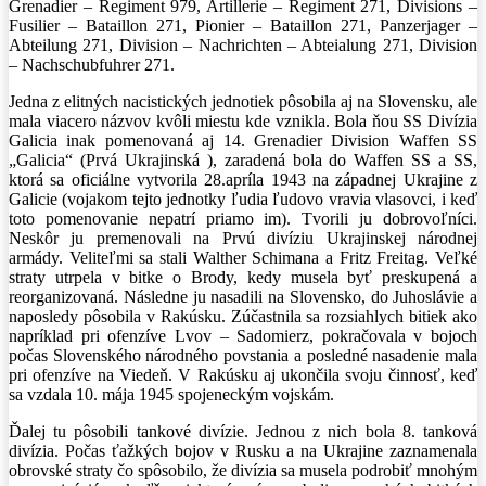
Grenadier – Regiment 979, Artillerie – Regiment 271, Divisions –
Fusilier – Bataillon 271, Pionier – Bataillon 271, Panzerjager –
Abteilung 271, Division – Nachrichten – Abteialung 271, Division
– Nachschubfuhrer 271.
Jedna z elitných nacistických jednotiek pôsobila aj na Slovensku, ale
mala viacero názvov kvôli miestu kde vznikla. Bola ňou SS Divízia
Galicia inak pomenovaná aj 14. Grenadier Division Waffen SS
„Galicia“ (Prvá Ukrajinská ), zaradená bola do Waffen SS a SS,
ktorá sa oficiálne vytvorila 28.apríla 1943 na západnej Ukrajine z
Galicie (vojakom tejto jednotky ľudia ľudovo vravia vlasovci, i keď
toto pomenovanie nepatrí priamo im). Tvorili ju dobrovoľníci.
Neskôr ju premenovali na Prvú divíziu Ukrajinskej národnej
armády. Veliteľmi sa stali Walther Schimana a Fritz Freitag. Veľké
straty utrpela v bitke o Brody, kedy musela byť preskupená a
reorganizovaná. Následne ju nasadili na Slovensko, do Juhoslávie a
naposledy pôsobila v Rakúsku. Zúčastnila sa rozsiahlych bitiek ako
napríklad pri ofenzíve Lvov – Sadomierz, pokračovala v bojoch
počas Slovenského národného povstania a posledné nasadenie mala
pri ofenzíve na Viedeň. V Rakúsku aj ukončila svoju činnosť, keď
sa vzdala 10. mája 1945 spojeneckým vojskám.
Ďalej tu pôsobili tankové divízie. Jednou z nich bola 8. tanková
divízia. Počas ťažkých bojov v Rusku a na Ukrajine zaznamenala
obrovské straty čo spôsobilo, že divízia sa musela podrobiť mnohým