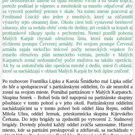
pre delostrelecké batérie na úpätí Holého Vrchu a na stráni kopca,
pretože podklad je vápenec a mnohokrát sa muselo odpaľovať aby
sa vytvoril potrebný priestor v skale. Na tomto mieste pracoval aj
Ferdinand Lisický ako jeden z mnohých, ktorý sa zúčastnili
výstavby tejto obrannej línie. Okolo ciest boli vystavené betónové
zátarasy, aby sa nedala obísť cesta do dediny, pri cestách sa kopali aj
protitankové zákopy spolu s pechotnými. Nemci pozdĺž pohoria
Malých Karpát chystali ofenzívnu líniu, ktorá mala zabrániť
rýchlemu postupu Červenej armády. Pri svojom postupe Červená
armáda zajala niekoľko tisícové počty nemeckých vojakov čo
zmarilo ofenzívny plán nemeckého velenia, pretože v Malých
Karpatoch zostal nedostatočný počet mužstva na takúto operáciu.
Ak by sa uskutočnila táto operácia mnohé z dedín, miest či oblastí,
ktoré sa nachádzajú v oblasti Malých Karpát by boli úplne zničené.
Po rozhovore Františka Lipku a Karola Šmidkeho mal Lipka odísť
do hôr a spolupracovať s partizánskymi oddielmi, čo ale neurobil a
zostal na svojom mieste. Pomáhal partizánom v Malých Karpatoch.
Skupina Smrek – Bohuš bola tiež napojená na partizánske skupiny
pôsobiace v tomto pohorí a v jeho okolí. Partizánskymi oddielmi
nachádzajúcimi sa v tomto pohorí boli oddiel Jána Reptu, oddiel
Miloša Uhra, oddiel Jermak, prieskumnícka skupina Kijevského
Čerkuna. Do tejto brigády sa zjednotili po vytvorení 2. Stalinovej
brigády. Dovtedy pôsobil každý oddiel zväčša samostatne. Hlavné
miesto, kde sa partizáni preskupovali a zdržiavali, sa nachádzalo v