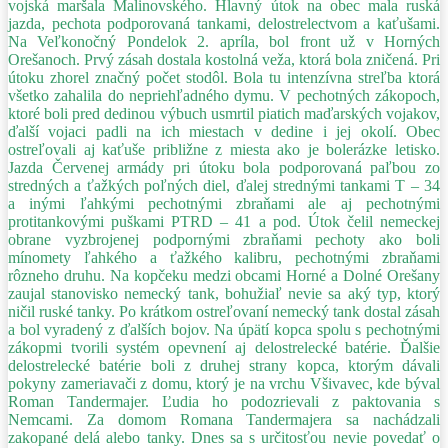
vojská maršala Malinovského. Hlavný útok na obec mala ruská
jazda, pechota podporovaná tankami, delostrelectvom a kaťušami.
Na Veľkonočný Pondelok 2. apríla, bol front už v Horných
Orešanoch. Prvý zásah dostala kostolná veža, ktorá bola zničená. Pri
útoku zhorel značný počet stodôl. Bola tu intenzívna streľba ktorá
všetko zahalila do nepriehľadného dymu. V pechotných zákopoch,
ktoré boli pred dedinou výbuch usmrtil piatich maďarských vojakov,
ďalší vojaci padli na ich miestach v dedine i jej okolí. Obec
ostreľovali aj kaťuše približne z miesta ako je bolerázke letisko.
Jazda Červenej armády pri útoku bola podporovaná paľbou zo
stredných a ťažkých poľných diel, ďalej strednými tankami T – 34
a inými ľahkými pechotnými zbraňami ale aj pechotnými
protitankovými puškami PTRD – 41 a pod. Útok čelil nemeckej
obrane vyzbrojenej podpornými zbraňami pechoty ako boli
mínomety ľahkého a ťažkého kalibru, pechotnými zbraňami
rôzneho druhu. Na kopčeku medzi obcami Horné a Dolné Orešany
zaujal stanovisko nemecký tank, bohužiaľ nevie sa aký typ, ktorý
ničil ruské tanky. Po krátkom ostreľovaní nemecký tank dostal zásah
a bol vyradený z ďalších bojov. Na úpätí kopca spolu s pechotnými
zákopmi tvorili systém opevnení aj delostrelecké batérie. Ďalšie
delostrelecké batérie boli z druhej strany kopca, ktorým dávali
pokyny zameriavači z domu, ktorý je na vrchu Všivavec, kde býval
Roman Tandermajer. Ľudia ho podozrievali z paktovania s
Nemcami. Za domom Romana Tandermajera sa nachádzali
zakopané delá alebo tanky. Dnes sa s určitosťou nevie povedať o