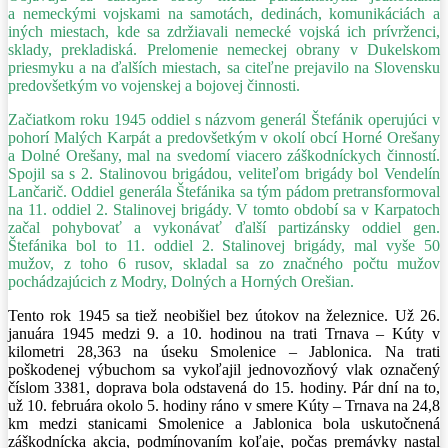
a nemeckými vojskami na samotách, dedinách, komunikáciách a
iných miestach, kde sa zdržiavali nemecké vojská ich prívrženci,
sklady, prekladiská. Prelomenie nemeckej obrany v Dukelskom
priesmyku a na ďalších miestach, sa citeľne prejavilo na Slovensku
predovšetkým vo vojenskej a bojovej činnosti.
Začiatkom roku 1945 oddiel s názvom generál Štefánik operujúci v
pohorí Malých Karpát a predovšetkým v okolí obcí Horné Orešany
a Dolné Orešany, mal na svedomí viacero záškodníckych činností.
Spojil sa s 2. Stalinovou brigádou, veliteľom brigády bol Vendelín
Lančarič. Oddiel generála Štefánika sa tým pádom pretransformoval
na 11. oddiel 2. Stalinovej brigády. V tomto období sa v Karpatoch
začal pohybovať a vykonávať ďalší partizánsky oddiel gen.
Štefánika bol to 11. oddiel 2. Stalinovej brigády, mal vyše 50
mužov, z toho 6 rusov, skladal sa zo značného počtu mužov
pochádzajúcich z Modry, Dolných a Horných Orešian.
Tento rok 1945 sa tiež neobišiel bez útokov na železnice. Už 26.
januára 1945 medzi 9. a 10. hodinou na trati Trnava – Kúty v
kilometri 28,363 na úseku Smolenice – Jablonica. Na trati
poškodenej výbuchom sa vykoľajil jednovozňový vlak označený
číslom 3381, doprava bola odstavená do 15. hodiny. Pár dní na to,
už 10. februára okolo 5. hodiny ráno v smere Kúty – Trnava na 24,8
km medzi stanicami Smolenice a Jablonica bola uskutočnená
záškodnícka akcia, podmínovaním koľaje, počas premávky nastal