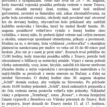
prívrženci a sympatizanti. Tento stav trval od 29. – 30. augusta,
kedy trnavská vojenská posádka prebrala vedenie v meste Trnava.
Vojaci obsadili mestský úrad, rozhlas, ktoré boli strážené
guľometmi, zaviedol sa štatariálny súd, zákaz zhromažďovania, na
pošte bola zavedená cenzúra, obchody mali povolené mať otvorené
len do deviatej hodiny, obyvateľom bolo prikázané aby zadržali
každého neslováka i Slováka, ktorý by mohol škodiť hnutiu. 30.
augusta posádkové veliteľstvo vydalo o ôsmej hodine ráno
vyhlášku, v ktorej stálo, že preberá úplné velenie nad celým mestom
a okolím, ustanovuje spomínané obmedzenia, príkazy a povinnosti.
Hodinu na to, o deviatej, bola vyhlásená „verbovačka“ s okamţitou
platnosťou narukovania pre mužov vo veku od 16 do 60 rokov pod
heslom „Kto nie je s nami je proti nám“. Rozruch trval približne do
15:00 hodiny, kedy trnavská posádka odišla z Trnavy, pretože boli
oboznámení o blížiacej sa nemeckej armáde. Vojaci z mesta pobrali
všetky automobily, vozy, kone, bicykle, naložili ich hlavne strelivom
rôzneho druhu a iným vojenským i nevojenským materiálom a čo
najrýchlejšie sa presúvali z mesta smerom na Bučany a ďalej na
stredné Slovensko. O druhej hodine ráno 30. augusta skupina
„Schill“ dostala rozkaz, aby vstúpila na Slovensko. Po príchode
okolo 16:00 hodiny jednotiek „Schill“, ktorá zatknutých prepustila a
do čela vedenia mesta postavila veliteľa tejto jednotky. Nákladné
vlaky s práporom „Teuteberg“, rotou „Rosser“, s dvoma ženijnými
čatami vypravili z Benešova cez Vlársky priesmyk do Trnavy. Boli
to prepravy, ktoré dorazili do Trnavy medzi 15. až 17. hodinou.