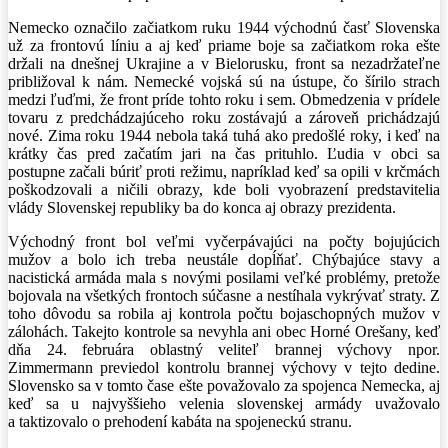
Nemecko označilo začiatkom ruku 1944 východnú časť Slovenska
už za frontovú líniu a aj keď priame boje sa začiatkom roka ešte
držali na dnešnej Ukrajine a v Bielorusku, front sa nezadržateľne
približoval k nám. Nemecké vojská sú na ústupe, čo šírilo strach
medzi ľuďmi, že front príde tohto roku i sem. Obmedzenia v prídele
tovaru z predchádzajúceho roku zostávajú a zároveň prichádzajú
nové. Zima roku 1944 nebola taká tuhá ako predošlé roky, i keď na
krátky čas pred začatím jari na čas prituhlo. Ľudia v obci sa
postupne začali búriť proti režimu, napríklad keď sa opili v krčmách
poškodzovali a ničili obrazy, kde boli vyobrazení predstavitelia
vlády Slovenskej republiky ba do konca aj obrazy prezidenta.
Východný front bol veľmi vyčerpávajúci na počty bojujúcich
mužov a bolo ich treba neustále dopĺňať. Chýbajúce stavy a
nacistická armáda mala s novými posilami veľké problémy, pretože
bojovala na všetkých frontoch súčasne a nestíhala vykrývať straty. Z
toho dôvodu sa robila aj kontrola počtu bojaschopných mužov v
zálohách. Takejto kontrole sa nevyhla ani obec Horné Orešany, keď
dňa 24. februára oblastný veliteľ brannej výchovy npor.
Zimmermann previedol kontrolu brannej výchovy v tejto dedine.
Slovensko sa v tomto čase ešte považovalo za spojenca Nemecka, aj
keď sa u najvyššieho velenia slovenskej armády uvažovalo
a taktizovalo o prehodení kabáta na spojeneckú stranu.