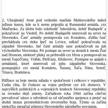
Facebook
X
Pinterest
WhatsApp
2. Ukrajinský front pod vedením maršala Malinovského tiahol
južnou trasou, kde sa k nemu pripojila aj Rumunská armáda, cez
Maďarsko. Za úlohu bolo oslobodiť Juhosláviu, dobiť Budapešť a
pokračovať na Viedeň. Po dobití Budapešti smerovali na sever na
Slovensko. Časť armády postupovala cez Komárno, ďalšia časť
prechádzala cez rieku Ipeľ na Levice, odkiaľ pokračovala na
západné Slovensko. Iné časti armády zase pokračovali na juh
východného Slovenska. Pri postupe na sever sa dostali k mestu Žiar
nad Hronom, niektoré pluky sa prebrodili cez Hron a postupovali na
mestá Topoľčany, Vráble, Piešťany, Hlohovec. Postupne sa spájali s
armádami, ktoré smerovali od juhu západného Slovenska,
postupujúce cez mestá Komárno, Šurany, Šaľa, Nitra, Sereď,
Trnava, Bratislava.
Blížiace sa boje menia náladu v spoločnosti i celkovo v republike.
Ľudia cítia, že čoskoro sa vojna preženie cez ich domovy. V
najvyšších politických a vojenských kruhoch Slovenskej republiky
sa rovnako dejú zmeny. Začiatkom roka 1944 začína citeľne
prevažovať názor o odvrátení sa od súčasného spojenca a prejsť na
druhú stranu prostredníctvom otvoreného boja. Týmto sa začína
niekoľko mesačná príprava Slovenského národného povstania.