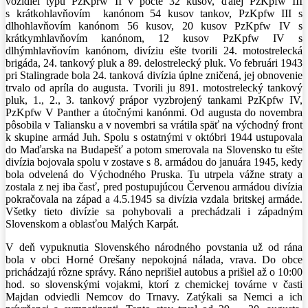
vozidiel typu PzKprw II v počte 32 kusov, ďalej PzKpfw III
s krátkohlavňovím kanónom 54 kusov tankov, PzKpfw III s
dlhohlavňovím kanónom 56 kusov, 20 kusov PzKpfw IV s
krátkymhlavňovím kanónom, 12 kusov PzKpfw IV s
dlhýmhlavňovím kanónom, divíziu ešte tvorili 24. motostrelecká
brigáda, 24. tankový pluk a 89. delostrelecký pluk. Vo februári 1943
pri Stalingrade bola 24. tanková divízia úplne zničená, jej obnovenie
trvalo od apríla do augusta. Tvorili ju 891. motostrelecký tankový
pluk, 1., 2., 3. tankový prápor vyzbrojený tankami PzKpfw IV,
PzKpfw V Panther a útočnými kanónmi. Od augusta do novembra
pôsobila v Taliansku a v novembri sa vrátila späť na východný front
k skupine armád Juh. Spolu s ostatnými v októbri 1944 ustupovala
do Maďarska na Budapešť a potom smerovala na Slovensko tu ešte
divízia bojovala spolu v zostave s 8. armádou do januára 1945, kedy
bola odvelená do Východného Pruska. Tu utrpela vážne straty a
zostala z nej iba časť, pred postupujúcou Červenou armádou divízia
pokračovala na západ a 4.5.1945 sa divízia vzdala britskej armáde.
Všetky tieto divízie sa pohybovali a prechádzali i západným
Slovenskom a oblasťou Malých Karpát.
V deň vypuknutia Slovenského národného povstania už od rána
bola v obci Horné Orešany nepokojná nálada, vrava. Do obce
prichádzajú rôzne správy. Ráno neprišiel autobus a prišiel až o 10:00
hod. so slovenskými vojakmi, ktorí z chemickej továrne v časti
Majdan odviedli Nemcov do Trnavy. Zatýkali sa Nemci a ich