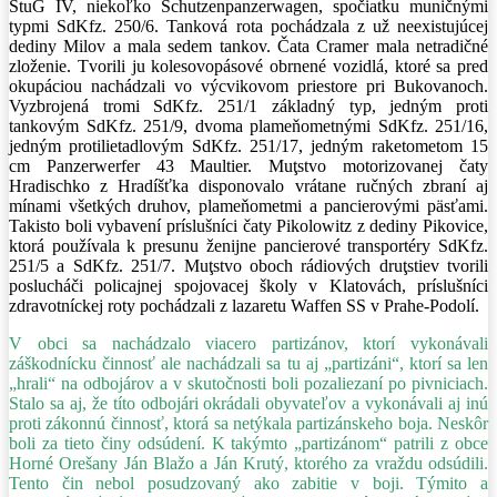
StuG IV, niekoľko Schutzenpanzerwagen, spočiatku muničnými
typmi SdKfz. 250/6. Tanková rota pochádzala z už neexistujúcej
dediny Milov a mala sedem tankov. Čata Cramer mala netradičné
zloženie. Tvorili ju kolesovopásové obrnené vozidlá, ktoré sa pred
okupáciou nachádzali vo výcvikovom priestore pri Bukovanoch.
Vyzbrojená tromi SdKfz. 251/1 základný typ, jedným proti
tankovým SdKfz. 251/9, dvoma plameňometnými SdKfz. 251/16,
jedným protilietadlovým SdKfz. 251/17, jedným raketometom 15
cm Panzerwerfer 43 Maultier. Muţstvo motorizovanej čaty
Hradischko z Hradíšťka disponovalo vrátane ručných zbraní aj
mínami všetkých druhov, plameňometmi a pancierovými päsťami.
Takisto boli vybavení príslušníci čaty Pikolowitz z dediny Pikovice,
ktorá používala k presunu ženijne pancierové transportéry SdKfz.
251/5 a SdKfz. 251/7. Muţstvo oboch rádiových druţstiev tvorili
poslucháči policajnej spojovacej školy v Klatovách, príslušníci
zdravotníckej roty pochádzali z lazaretu Waffen SS v Prahe-Podolí.
V obci sa nachádzalo viacero partizánov, ktorí vykonávali
záškodnícku činnosť ale nachádzali sa tu aj „partizáni“, ktorí sa len
„hrali“ na odbojárov a v skutočnosti boli pozaliezaní po pivniciach.
Stalo sa aj, že títo odbojári okrádali obyvateľov a vykonávali aj inú
proti zákonnú činnosť, ktorá sa netýkala partizánskeho boja. Neskôr
boli za tieto činy odsúdení. K takýmto „partizánom“ patrili z obce
Horné Orešany Ján Blažo a Ján Krutý, ktorého za vraždu odsúdili.
Tento čin nebol posudzovaný ako zabitie v boji. Týmito a