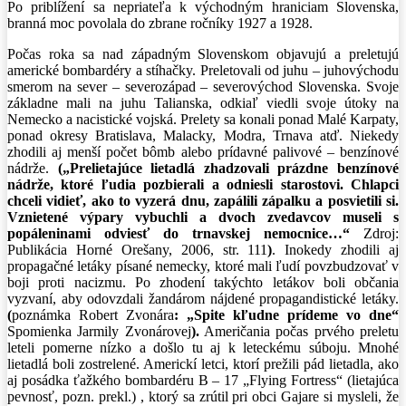
Po priblížení sa nepriateľa k východným hraniciam Slovenska,
branná moc povolala do zbrane ročníky 1927 a 1928.
Počas roka sa nad západným Slovenskom objavujú a preletujú
americké bombardéry a stíhačky. Preletovali od juhu – juhovýchodu
smerom na sever – severozápad – severovýchod Slovenska. Svoje
základne mali na juhu Talianska, odkiaľ viedli svoje útoky na
Nemecko a nacistické vojská. Prelety sa konali ponad Malé Karpaty,
ponad okresy Bratislava, Malacky, Modra, Trnava atď. Niekedy
zhodili aj menší počet bômb alebo prídavné palivové – benzínové
nádrže.
(„Prelietajúce lietadlá zhadzovali prázdne benzínové
nádrže, ktoré ľudia pozbierali a odniesli starostovi. Chlapci
chceli vidieť, ako to vyzerá dnu, zapálili zápalku a posvietili si.
Vznietené výpary vybuchli a dvoch zvedavcov museli s
popáleninami odviesť do trnavskej nemocnice…“
Zdroj:
Publikácia Horné Orešany, 2006, str. 111
)
. Inokedy zhodili aj
propagačné letáky písané nemecky, ktoré mali ľudí povzbudzovať v
boji proti nacizmu. Po zhodení takýchto letákov boli občania
vyzvaní, aby odovzdali žandárom nájdené propagandistické letáky.
(
poznámka Robert Zvonára
:
„Spite kľudne prídeme vo dne“
Spomienka Jarmily Zvonárovej
).
Američania počas prvého preletu
leteli pomerne nízko a došlo tu aj k leteckému súboju. Mnohé
lietadlá boli zostrelené. Americkí letci, ktorí prežili pád lietadla, ako
aj posádka ťažkého bombardéru B – 17 „Flying Fortress“ (lietajúca
pevnosť, pozn. prekl.) , ktorý sa zrútil pri obci Gajare si mysleli, že