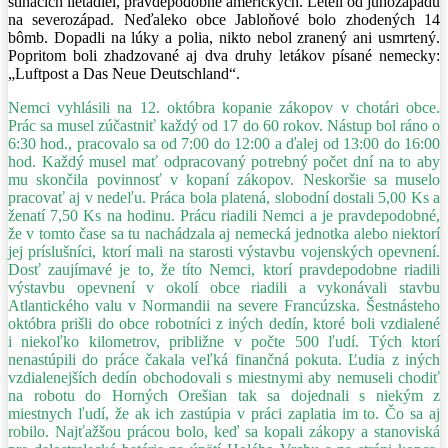
stíhacích lietadiel, pravdepodobne amerických. Leteli od juhozápadu
na severozápad. Neďaleko obce Jabloňové bolo zhodených 14
bômb. Dopadli na lúky a polia, nikto nebol zranený ani usmrtený.
Popritom boli zhadzované aj dva druhy letákov písané nemecky:
„Luftpost a Das Neue Deutschland“.
Nemci vyhlásili na 12. októbra kopanie zákopov v chotári obce.
Prác sa musel zúčastniť každý od 17 do 60 rokov. Nástup bol ráno o
6:30 hod., pracovalo sa od 7:00 do 12:00 a ďalej od 13:00 do 16:00
hod. Každý musel mať odpracovaný potrebný počet dní na to aby
mu skončila povinnosť v kopaní zákopov. Neskoršie sa muselo
pracovať aj v nedeľu. Práca bola platená, slobodní dostali 5,00 Ks a
ženatí 7,50 Ks na hodinu. Prácu riadili Nemci a je pravdepodobné,
že v tomto čase sa tu nachádzala aj nemecká jednotka alebo niektorí
jej príslušníci, ktorí mali na starosti výstavbu vojenských opevnení.
Dosť zaujímavé je to, že títo Nemci, ktorí pravdepodobne riadili
výstavbu opevnení v okolí obce riadili a vykonávali stavbu
Atlantického valu v Normandii na severe Francúzska. Šestnásteho
októbra prišli do obce robotníci z iných dedín, ktoré boli vzdialené
i niekoľko kilometrov, približne v počte 500 ľudí. Tých ktorí
nenastúpili do práce čakala veľká finančná pokuta. Ľudia z iných
vzdialenejších dedín obchodovali s miestnymi aby nemuseli chodiť
na robotu do Horných Orešian tak sa dojednali s niekým z
miestnych ľudí, že ak ich zastúpia v práci zaplatia im to. Čo sa aj
robilo. Najťažšou prácou bolo, keď sa kopali zákopy a stanoviská