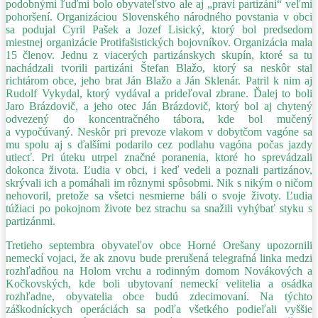
podobnými ľuďmi bolo obyvateľstvo ale aj „praví partizáni“ veľmi
pohoršení. Organizáciou Slovenského národného povstania v obci
sa podujal Cyril Pašek a Jozef Lisický, ktorý bol predsedom
miestnej organizácie Protifašistických bojovníkov. Organizácia mala
15 členov. Jednu z viacerých partizánskych skupín, ktoré sa tu
nachádzali tvorili partizáni Štefan Blažo, ktorý sa neskôr stal
richtárom obce, jeho brat Ján Blažo a Ján Sklenár. Patril k nim aj
Rudolf Vykydal, ktorý vydával a prideľoval zbrane. Ďalej to boli
Jaro Brázdovič, a jeho otec Ján Brázdovič, ktorý bol aj chytený
odvezený do koncentračného tábora, kde bol mučený
a vypočúvaný. Neskôr pri prevoze vlakom v dobytčom vagóne sa
mu spolu aj s ďalšími podarilo cez podlahu vagóna počas jazdy
utiecť. Pri úteku utrpel značné poranenia, ktoré ho sprevádzali
dokonca života. Ľudia v obci, i keď vedeli a poznali partizánov,
skrývali ich a pomáhali im rôznymi spôsobmi. Nik s nikým o ničom
nehovoril, pretože sa všetci nesmierne báli o svoje životy. Ľudia
túžiaci po pokojnom živote bez strachu sa snažili vyhýbať styku s
partizánmi.
Tretieho septembra obyvateľov obce Horné Orešany upozornili
nemeckí vojaci, že ak znovu bude prerušená telegrafná linka medzi
rozhľadňou na Holom vrchu a rodinným domom Novákových a
Kočkovských, kde boli ubytovaní nemeckí velitelia a osádka
rozhľadne, obyvatelia obce budú zdecimovaní. Na týchto
záškodníckych operáciách sa podľa všetkého podieľali vyššie