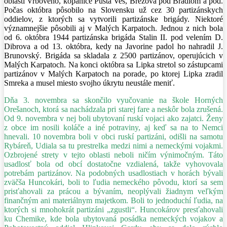
oblasti Vrbového, kopanice Pustá Ves, Brezová pod Bradlom a pod.
Počas októbra pôsobilo na Slovensku už cez 30 partizánskych
oddielov, z ktorých sa vytvorili partizánske brigády. Niektoré
významnejšie pôsobili aj v Malých Karpatoch. Jednou z nich bola
od 6. októbra 1944 partizánska brigáda Stalin II. pod velením D.
Dibrova a od 13. októbra, kedy na Javorine padol ho nahradil J.
Brunovský. Brigáda sa skladala z 2500 partizánov, operujúcich v
Malých Karpatoch. Na konci októbra sa Lipka stretol so zástupcami
partizánov v Malých Karpatoch na porade, po ktorej Lipka zradil
Smreka a musel miesto svojho úkrytu neustále meniť.
Dňa 3. novembra sa skončilo vyučovanie na škole Horných
Orešanoch, ktorá sa nachádzala pri starej fare a neskôr bola zrušená.
Od 9. novembra v nej boli ubytovaní ruskí vojaci ako zajatci. Ženy
z obce im nosili koláče a iné potraviny, aj keď sa na to Nemci
hnevali. 10 novembra boli v obci ruskí partizáni, odišli na samotu
Rybáreň, Udiala sa tu prestrelka medzi nimi a nemeckými vojakmi.
Ozbrojené strety v tejto oblasti neboli ničím výnimočným. Táto
usadlosť bola od obcí dostatočne vzdialená, takže vyhovovala
potrebám partizánov. Na podobných usadlostiach v horách bývali
zväčša Huncokári, boli to ľudia nemeckého pôvodu, ktorí sa sem
prisťahovali za prácou a bývaním, neoplývali žiadnym veľkým
finančným ani materiálnym majetkom. Boli to jednoduchí ľudia, na
ktorých si mnohokrát partizáni „zgustli“. Huncokárov presťahovali
ku Chemike, kde bola ubytovaná posádka nemeckých vojakov a