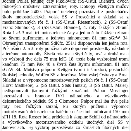
Jochen Polle), ţenijnej čaty Pikolowitz (SS-Ustuf. Bienert), dvoch
rádiových družstiev, zdravotníckej roty. Dokopy všetkých mužov
bolo približne 2400. Prápor Tueteberg pozostával z poslucháčov
školy motostreleckých vojsk SS v Prosečnici a skladal sa z
mechanizovaných rôt č. 1 (SS-Ustuf. Riesenbeck), 2 (SS-Ostuf.
Franz Stunbock), 3 (SS-Ostuf. Brandel), 4. roty ťažkých zbraní.
Rota 1 až 3 mali tri motostrelecké čaty a jednu čatu ťažkých zbraní
so štyrmi guľometmi a jedným mínometom 81 mm sGrW 34.
Obrnenými transportérmi SdKfz. 251/1 disponovala len jedna rota.
Príslušníci 2. a 3. roty používali ako dopravné prostriedky nákladné
a terénne automobily. Štvrtá rota mala štyri čaty, prvá a druhá mala
vo výzbroji dve delá 75 mm leIG 18, tretia bola vyzbrojená tromi
kanónmi 75 mm Pak 40 a štvrtá čata štyrmi mínometmi 81 mm
sGrW 34. Muţstvo práporu Kettgen tvorili inštruktori, poslucháči
školskej jednotky Waffen SS z Josefova, Moravskej Ostravy a Brna.
Skladal sa z výpomocne motorizovaných peších rôt č. 1 (SS-Ostuf.
Horst Mathiebe), 2 (SS-Ostuf. Stats-Tantau), 3 (SS-Ostuf. Maier),
nedisponovali ţiadnymi ťažkými zbraňami. Prápor Mossinger
pozostával z brancov IV/1 náhradného a výcvikového
delostreleckého oddielu SS z Olomouca. Prápor mal iba dve pešie
roty bez ťažkých zbraní, ku ktorým pričlenili výpomoc
motorizovanú delostreleckú batériu so šiestimi húfnicami 150 mm
sFH 18. Rota Rosser bola pridelená k skupine Schill od náhradného
a výcvikového motorizovaného oddielu útočných diel SS v
Janoviciach. Jej výzbroj pozostávala zo štrnástich útočných diel