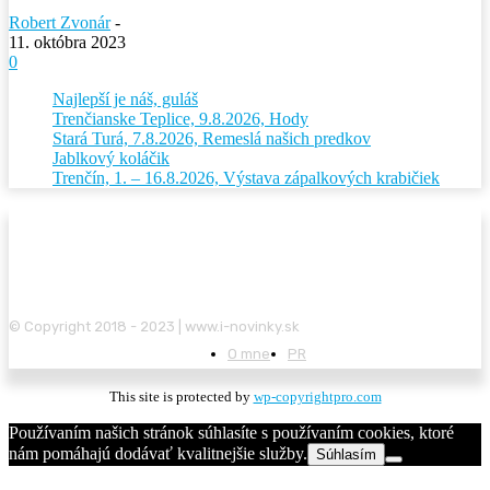
Robert Zvonár
-
11. októbra 2023
0
Najlepší je náš, guláš
Trenčianske Teplice, 9.8.2026, Hody
Stará Turá, 7.8.2026, Remeslá našich predkov
Jablkový koláčik
Trenčín, 1. – 16.8.2026, Výstava zápalkových krabičiek
© Copyright 2018 - 2023 | www.i-novinky.sk
O mne
PR
This site is protected by
wp-copyrightpro.com
Používaním našich stránok súhlasíte s používaním cookies, ktoré
nám pomáhajú dodávať kvalitnejšie služby.
Súhlasím