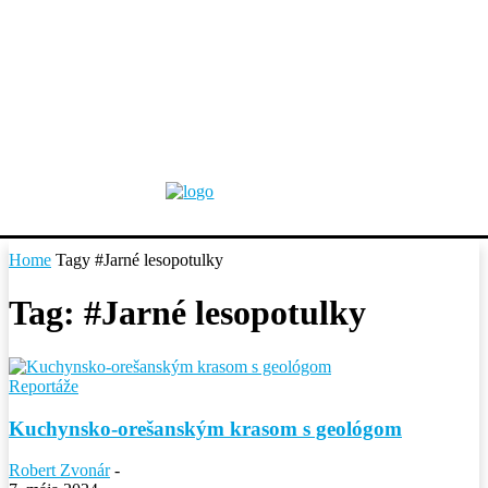
Home
Tagy
#Jarné lesopotulky
Tag: #Jarné lesopotulky
Reportáže
Kuchynsko-orešanským krasom s geológom
Robert Zvonár
-