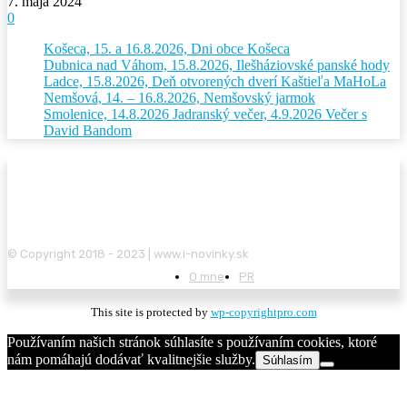
7. mája 2024
0
Košeca, 15. a 16.8.2026, Dni obce Košeca
Dubnica nad Váhom, 15.8.2026, Ilešháziovské panské hody
Ladce, 15.8.2026, Deň otvorených dverí Kaštieľa MaHoLa
Nemšová, 14. – 16.8.2026, Nemšovský jarmok
Smolenice, 14.8.2026 Jadranský večer, 4.9.2026 Večer s
David Bandom
© Copyright 2018 - 2023 | www.i-novinky.sk
O mne
PR
This site is protected by
wp-copyrightpro.com
Používaním našich stránok súhlasíte s používaním cookies, ktoré
nám pomáhajú dodávať kvalitnejšie služby.
Súhlasím