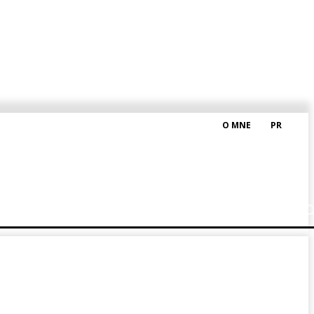
O MNE
PR
M HRAŠKOM
BLOG