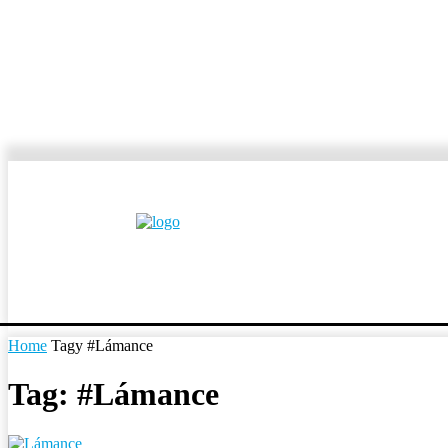
MESTÁ A OBCE
REP
Home
Tagy
#Lámance
Tag: #Lámance