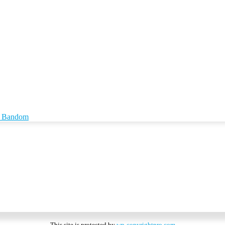
id Bandom
This site is protected by
wp-copyrightpro.com