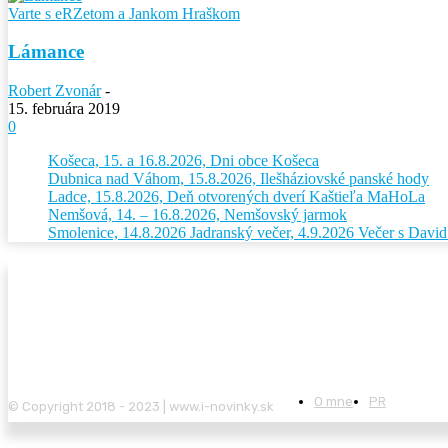
Varte s eRZetom a Jankom Hraškom
Lámance
Robert Zvonár
-
15. februára 2019
0
Košeca, 15. a 16.8.2026, Dni obce Košeca
Dubnica nad Váhom, 15.8.2026, Ilešháziovské panské hody
Ladce, 15.8.2026, Deň otvorených dverí Kaštieľa MaHoLa
Nemšová, 14. – 16.8.2026, Nemšovský jarmok
Smolenice, 14.8.2026 Jadranský večer, 4.9.2026 Večer s Dav
O mne
PR
© Copyright 2018 - 2023 | www.i-novinky.sk