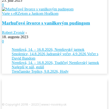
25. júla 2025
0
Varte s eRZetom a Jankom Hraškom
Marhuľové štvorce s vanilkovým pudingom
Robert Zvonár
-
18. augusta 2023
0
Nemšová, 14. – 16.8.2026, Nemšovský jarmok
Smolenice, 14.8.2026 Jadranský večer, 4.9.2026 Večer s
David Bandom
Nemšová, 14. – 16.8.2026, Tradičný Nemšovský jarmok
Najlepší je náš, guláš
Trenčianske Teplice, 9.8.2026, Hody
© Copyright 2018 - 2023 | www.i-novinky.sk