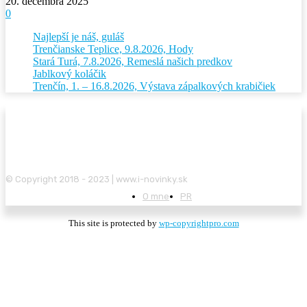
20. decembra 2025
0
Najlepší je náš, guláš
Trenčianske Teplice, 9.8.2026, Hody
Stará Turá, 7.8.2026, Remeslá našich predkov
Jablkový koláčik
Trenčín, 1. – 16.8.2026, Výstava zápalkových krabičiek
© Copyright 2018 - 2023 | www.i-novinky.sk
O mne
PR
This site is protected by
wp-copyrightpro.com