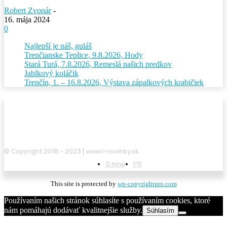
Robert Zvonár
-
16. mája 2024
0
Najlepší je náš, guláš
Trenčianske Teplice, 9.8.2026, Hody
Stará Turá, 7.8.2026, Remeslá našich predkov
Jablkový koláčik
Trenčín, 1. – 16.8.2026, Výstava zápalkových krabičiek
© Copyright 2018 - 2023 | www.i-novinky.sk
O mne
PR
This site is protected by
wp-copyrightpro.com
Používaním našich stránok súhlasíte s používaním cookies, ktoré
nám pomáhajú dodávať kvalitnejšie služby.
Súhlasím