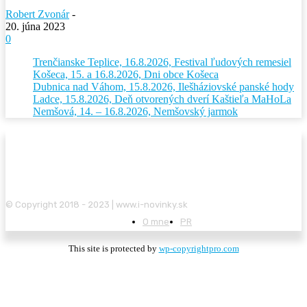
Robert Zvonár
-
20. júna 2023
0
Trenčianske Teplice, 16.8.2026, Festival ľudových remesiel
Košeca, 15. a 16.8.2026, Dni obce Košeca
Dubnica nad Váhom, 15.8.2026, Ilešháziovské panské hody
Ladce, 15.8.2026, Deň otvorených dverí Kaštieľa MaHoLa
Nemšová, 14. – 16.8.2026, Nemšovský jarmok
© Copyright 2018 - 2023 | www.i-novinky.sk
O mne
PR
This site is protected by
wp-copyrightpro.com