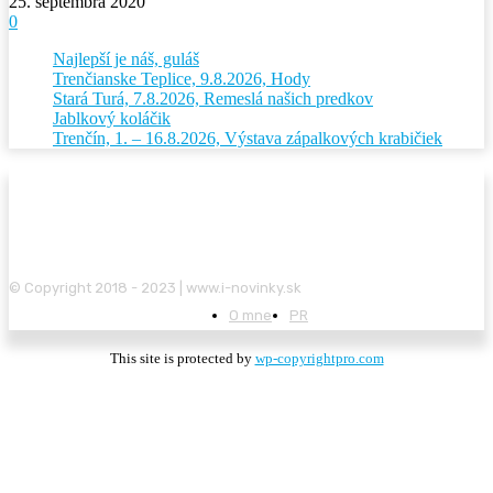
25. septembra 2020
0
Najlepší je náš, guláš
Trenčianske Teplice, 9.8.2026, Hody
Stará Turá, 7.8.2026, Remeslá našich predkov
Jablkový koláčik
Trenčín, 1. – 16.8.2026, Výstava zápalkových krabičiek
© Copyright 2018 - 2023 | www.i-novinky.sk
O mne
PR
This site is protected by
wp-copyrightpro.com