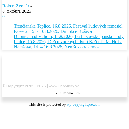
Robert Zvonár
-
8. októbra 2025
0
Trenčianske Teplice, 16.8.2026, Festival ľudových remesiel
Košeca, 15. a 16.8.2026, Dni obce Košeca
Dubnica nad Váhom, 15.8.2026, Ilešháziovské panské hody
Ladce, 15.8.2026, Deň otvorených dverí Kaštieľa MaHoLa
Nemšová, 14. – 16.8.2026, Nemšovský jarmok
© Copyright 2018 - 2023 | www.i-novinky.sk
O mne
PR
This site is protected by
wp-copyrightpro.com