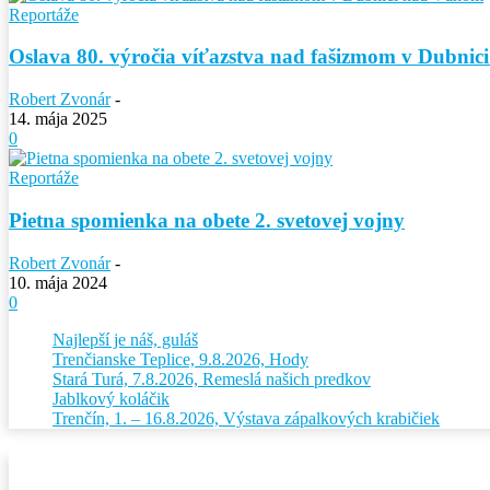
Reportáže
Oslava 80. výročia víťazstva nad fašizmom v Dubni
Robert Zvonár
-
14. mája 2025
0
Reportáže
Pietna spomienka na obete 2. svetovej vojny
Robert Zvonár
-
10. mája 2024
0
Najlepší je náš, guláš
Trenčianske Teplice, 9.8.2026, Hody
Stará Turá, 7.8.2026, Remeslá našich predkov
Jablkový koláčik
Trenčín, 1. – 16.8.2026, Výstava zápalkových krabičiek