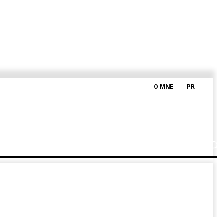
O MNE
PR
M HRAŠKOM
BLOG