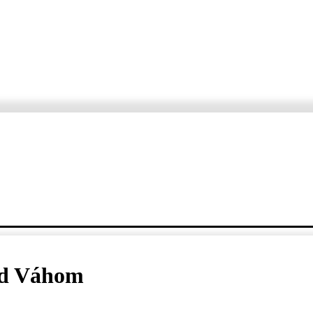
ORTÁŽE
ROZHOVORY
KDE, KEDY, ČO
VARTE S ERZETOM A JANKO
ad Váhom