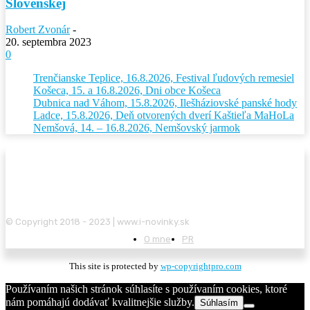
Slovenskej
Robert Zvonár
-
20. septembra 2023
0
Trenčianske Teplice, 16.8.2026, Festival ľudových remesiel
Košeca, 15. a 16.8.2026, Dni obce Košeca
Dubnica nad Váhom, 15.8.2026, Ilešháziovské panské hody
Ladce, 15.8.2026, Deň otvorených dverí Kaštieľa MaHoLa
Nemšová, 14. – 16.8.2026, Nemšovský jarmok
© Copyright 2018 - 2023 | www.i-novinky.sk
O mne
PR
This site is protected by
wp-copyrightpro.com
Používaním našich stránok súhlasíte s používaním cookies, ktoré
nám pomáhajú dodávať kvalitnejšie služby.
Súhlasím