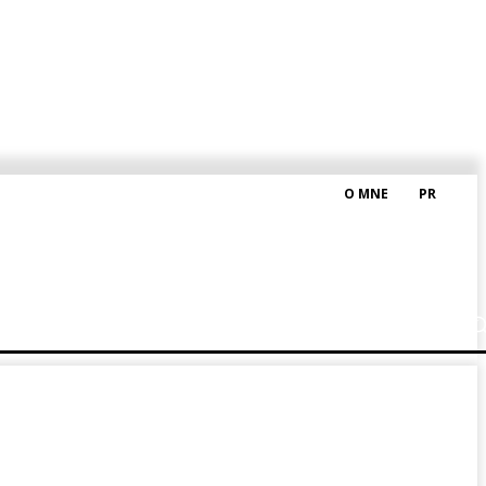
O MNE
PR
M HRAŠKOM
BLOG