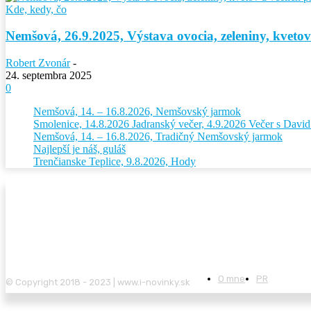
Kde, kedy, čo
Nemšová, 26.9.2025, Výstava ovocia, zeleniny, kvetov
Robert Zvonár
-
24. septembra 2025
0
Nemšová, 14. – 16.8.2026, Nemšovský jarmok
Smolenice, 14.8.2026 Jadranský večer, 4.9.2026 Večer s Dav
Nemšová, 14. – 16.8.2026, Tradičný Nemšovský jarmok
Najlepší je náš, guláš
Trenčianske Teplice, 9.8.2026, Hody
O mne
PR
© Copyright 2018 - 2023 | www.i-novinky.sk