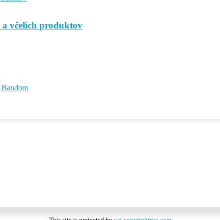
 a včelích produktov
id Bandom
This site is protected by
wp-copyrightpro.com