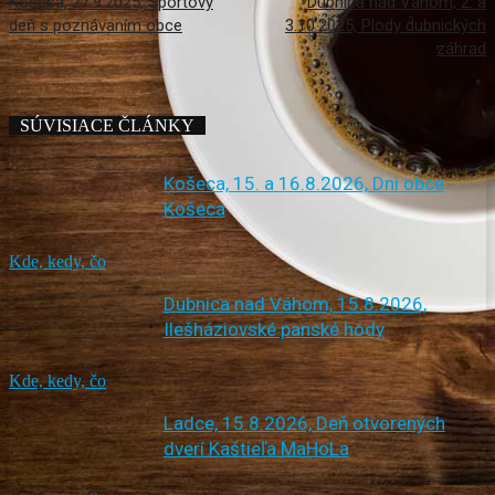
Košeca, 27.9.2025, Športový
Dubnica nad Váhom, 2. a
deň s poznávaním obce
3.10.2025, Plody dubnických
záhrad
SÚVISIACE ČLÁNKY
Košeca, 15. a 16.8.2026, Dni obce
Košeca
Kde, kedy, čo
Dubnica nad Váhom, 15.8.2026,
Ilešháziovské panské hody
Kde, kedy, čo
Ladce, 15.8.2026, Deň otvorených
dverí Kaštieľa MaHoLa