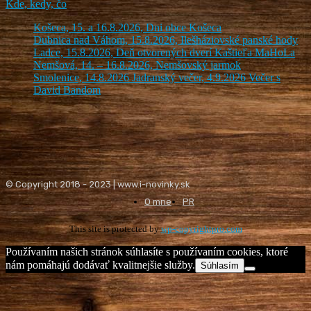
Kde, kedy, čo
Košeca, 15. a 16.8.2026, Dni obce Košeca
Dubnica nad Váhom, 15.8.2026, Ilešháziovské panské hody
Ladce, 15.8.2026, Deň otvorených dverí Kaštieľa MaHoLa
Nemšová, 14. – 16.8.2026, Nemšovský jarmok
Smolenice, 14.8.2026 Jadranský večer, 4.9.2026 Večer s
David Bandom
© Copyright 2018 - 2023 | www.i-novinky.sk
O mne
PR
This site is protected by
wp-copyrightpro.com
Používaním našich stránok súhlasíte s používaním cookies, ktoré
nám pomáhajú dodávať kvalitnejšie služby.
Súhlasím