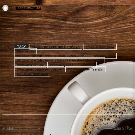
Od
Robert Zvonár
24. septembra 2025
192
0
Facebook
X
Pinterest
WhatsApp
TAGY
#Kultúrne centrum Nemšová
#Mesto Nemšová
#Nemšová
#Občianske združenie pridomových záhradkárov Nemšová
#Občianske združenie Záhradkárov Bočky Nemšová
#Výstava kvetov
#Výstava ovocia a zeleniny
#Výstava včelích produktov
#ZO včelárov Trenčín
#ZŠ s MŠ Nemšová
Predchádzajúci článok
Ďalší článok