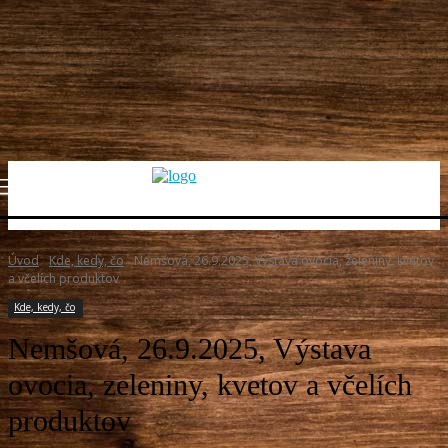
Úvod
Kde, kedy, čo
Nemšová, 26.9.2025, Výstava ovocia, zeleniny, kvetov
a včelích produktov
Kde, kedy, čo
Nemšová, 26.9.2025, Výstava
ovocia, zeleniny, kvetov a včelích
produktov