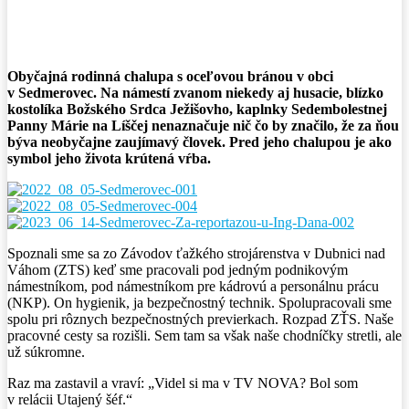
Facebook
X
Pinterest
WhatsApp
Obyčajná rodinná chalupa s oceľovou bránou v obci
v Sedmerovec. Na námestí zvanom niekedy aj husacie, blízko
kostolíka
Božského Srdca Ježišovho, kaplnky Sedembolestnej
Panny Márie na Líščej nenaznačuje nič čo by značilo, že za ňou
býva neobyčajne zaujímavý človek. Pred jeho chalupou je ako
symbol jeho života krútená vŕba.
Spoznali sme sa zo Závodov ťažkého strojárenstva v Dubnici nad
Váhom (ZTS) keď sme pracovali pod jedným podnikovým
námestníkom, pod námestníkom pre kádrovú a personálnu prácu
(NKP). On hygienik, ja bezpečnostný technik. Spolupracovali sme
spolu pri rôznych bezpečnostných previerkach. Rozpad ZŤS. Naše
pracovné cesty sa rozišli. Sem tam sa však naše chodníčky stretli, ale
už súkromne.
Raz ma zastavil a vraví: „Videl si ma v TV NOVA? Bol som
v relácii Utajený šéf.“