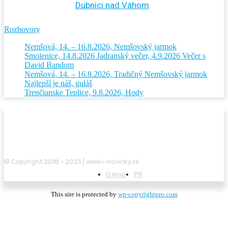
Dubnici nad Váhom
Rozhovory
Nemšová, 14. – 16.8.2026, Nemšovský jarmok
Smolenice, 14.8.2026 Jadranský večer, 4.9.2026 Večer s
David Bandom
Nemšová, 14. – 16.8.2026, Tradičný Nemšovský jarmok
Najlepší je náš, guláš
Trenčianske Teplice, 9.8.2026, Hody
© Copyright 2018 - 2023 | www.i-novinky.sk
O mne
PR
This site is protected by
wp-copyrightpro.com