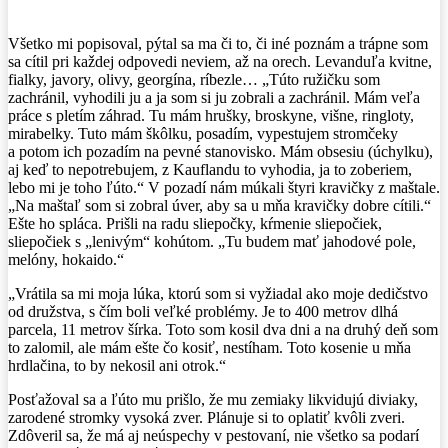
Všetko mi popisoval, pýtal sa ma či to, či iné poznám a trápne som
sa cítil pri každej odpovedi neviem, až na orech. Levanduľa kvitne,
fialky, javory, olivy, georgína, ríbezle… „Túto ružičku som
zachránil, vyhodili ju a ja som si ju zobrali a zachránil. Mám veľa
práce s pletím záhrad. Tu mám hrušky, broskyne, višne, ringloty,
mirabelky. Tuto mám škôlku, posadím, vypestujem stromčeky
a potom ich pozadím na pevné stanovisko. Mám obsesiu (úchylku),
aj keď to nepotrebujem, z Kauflandu to vyhodia, ja to zoberiem,
lebo mi je toho ľúto.“ V pozadí nám múkali štyri kravičky z maštale.
„Na maštaľ som si zobral úver, aby sa u mňa kravičky dobre cítili.“
Ešte ho spláca. Prišli na radu sliepočky, kŕmenie sliepočiek,
sliepočiek s „lenivým“ kohútom. „Tu budem mať jahodové pole,
melóny, hokaido.“
„Vrátila sa mi moja lúka, ktorú som si vyžiadal ako moje dedičstvo
od družstva, s čím boli veľké problémy. Je to 400 metrov dlhá
parcela, 11 metrov šírka. Toto som kosil dva dni a na druhý deň som
to zalomil, ale mám ešte čo kosiť, nestíham. Toto kosenie u mňa
hrdlačina, to by nekosil ani otrok.“
Posťažoval sa a ľúto mu prišlo, že mu zemiaky likvidujú diviaky,
zarodené stromky vysoká zver. Plánuje si to oplatiť kvôli zveri.
Zdôveril sa, že má aj neúspechy v pestovaní, nie všetko sa podarí