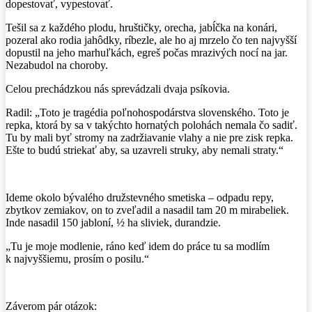
dopestovať, vypestovať.
Tešil sa z každého plodu, hruštičky, orecha, jabĺčka na konári,
pozeral ako rodia jahôdky, ríbezle, ale ho aj mrzelo čo ten najvyšší
dopustil na jeho marhuľkách, egreš počas mrazivých nocí na jar.
Nezabudol na choroby.
Celou prechádzkou nás sprevádzali dvaja psíkovia.
Radil: „Toto je tragédia poľnohospodárstva slovenského. Toto je
repka, ktorá by sa v takýchto hornatých polohách nemala čo sadiť.
Tu by mali byť stromy na zadržiavanie vlahy a nie pre zisk repka.
Ešte to budú striekať aby, sa uzavreli struky, aby nemali straty.“
Ideme okolo bývalého družstevného smetiska – odpadu repy,
zbytkov zemiakov, on to zveľadil a nasadil tam 20 m mirabeliek.
Inde nasadil 150 jabloní, ½ ha sliviek, durandzie.
„Tu je moje modlenie, ráno keď idem do práce tu sa modlím
k najvyššiemu, prosím o posilu.“
Záverom pár otázok: