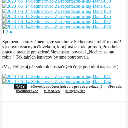
1
2
►
Spomenul som známemu, že som bol v Sedmerovci robiť reportáž
s jedným vzácnym človekom, ktorý má tak rád prírodu, že odmieta
prácu a pracuje pre zelené Slovensko, povedal „Nechce sa mu
robiť.“ Tak takých lenivcov by sme potrebovali.
(V galérii je aj pár snímok ilustračných čo je pod nimi napísané.)
TAGY
#Človek pupočnou šnúrou s prírodou zviazaný
#Príroda
#Sedmerovec
#TV NOVA
#Utajený šéf