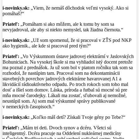
i-novinky.sk:
„Viem, že nemáš dôchodok veľmi vysoký. Ako si
pomáhaš?“
Priateľ:
„Pomáham si ako môžem, ale k tomu by som sa
nevyjadroval, ale aby si niekto nemyslel, tak žiadna čiernota.“
i-novinky.sk:
„Už som spomenul, že si pracoval v ZŤS pod NKP
ako hygienik., ale kde si pracoval pred tým?“
Priateľ:
„Vo Výskumnom ústave jadrovej elektrární v Jaslovských
Bohuniciach. Na vysokej škole si ma vyhliadol istý docent pretože
ma poznal z prednášok. Ja už som bol v piatom ročníku tak som sa
rozhodol, že nastúpim tam. Pracoval som na dekontaminácii
stavebných povrchov jadrových elektrárne havarovanej A1 a
likvidácií rádioaktívneho odpadu. Po troch rokoch som toho mal
dosť a išiel som domov. Láska, príroda a futbal sú mocné sú pre
mňa mocné čarodejky. Lákali ma zostať, sľubovali aj nemožné,
neustúpil som. Aj som mal výskumné správy publikované
v nemeckých časopisoch.“
i-novinky.sk:
„Koľko máš detí? Získali Tvoje gény po Tebe?“
Priateľ:
„Mám tri deti. Dvoch synov a dcéru. Všetci sú
inteligentný. Dcéra pracuje na Oddelení nukleárnej medicíny
v Českých Budějoviciach a robí vrchnú radiačnú sestru. Vedie