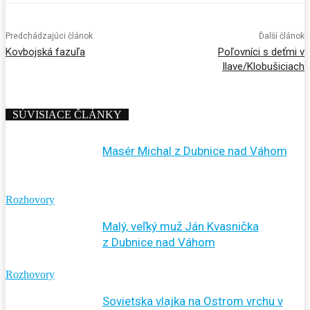
Predchádzajúci článok
Ďalší článok
Kovbojská fazuľa
Poľovníci s deťmi v
Ilave/Klobušiciach
SÚVISIACE ČLÁNKY
Masér Michal z Dubnice nad Váhom
Rozhovory
Malý, veľký muž Ján Kvasnička
z Dubnice nad Váhom
Rozhovory
Sovietska vlajka na Ostrom vrchu v