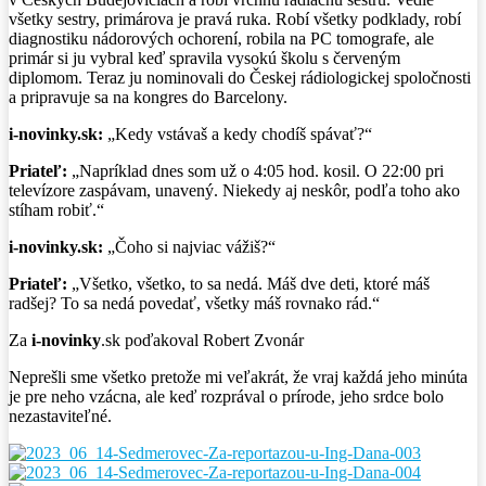
všetky sestry, primárova je pravá ruka. Robí všetky podklady, robí
diagnostiku nádorových ochorení, robila na PC tomografe, ale
primár si ju vybral keď spravila vysokú školu s červeným
diplomom. Teraz ju nominovali do Českej rádiologickej spoločnosti
a pripravuje sa na kongres do Barcelony.
i-novinky.sk:
„Kedy vstávaš a kedy chodíš spávať?“
Priateľ:
„Napríklad dnes som už o 4:05 hod. kosil. O 22:00 pri
televízore zaspávam, unavený. Niekedy aj neskôr, podľa toho ako
stíham robiť.“
i-novinky.sk:
„Čoho si najviac vážiš?“
Priateľ:
„Všetko, všetko, to sa nedá. Máš dve deti, ktoré máš
radšej? To sa nedá povedať, všetky máš rovnako rád.“
Za
i-novinky
.sk poďakoval Robert Zvonár
Neprešli sme všetko pretože mi veľakrát, že vraj každá jeho minúta
je pre neho vzácna, ale keď rozprával o prírode, jeho srdce bolo
nezastaviteľné.