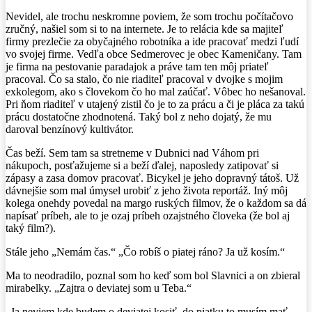
Nevidel, ale trochu neskromne poviem, že som trochu počítačovo
zručný, našiel som si to na internete. Je to relácia kde sa majiteľ
firmy prezlečie za obyčajného robotníka a ide pracovať medzi ľudí
vo svojej firme. Vedľa obce Sedmerovec je obec Kameničany. Tam
je firma na pestovanie paradajok a práve tam ten môj priateľ
pracoval. Čo sa stalo, čo nie riaditeľ pracoval v dvojke s mojim
exkolegom, ako s človekom čo ho mal zaúčať. Vôbec ho nešanoval.
Pri ňom riaditeľ v utajený zistil čo je to za prácu a či je pláca za takú
prácu dostatočne zhodnotená. Taký bol z neho dojatý, že mu
daroval benzínový kultivátor.
Čas beží. Sem tam sa stretneme v Dubnici nad Váhom pri
nákupoch, posťažujeme si a beží ďalej, naposledy zatipovať si
zápasy a zasa domov pracovať. Bicykel je jeho dopravný tátoš. Už
dávnejšie som mal úmysel urobiť z jeho života reportáž. Iný môj
kolega onehdy povedal na margo ruských filmov, že o každom sa dá
napísať príbeh, ale to je ozaj príbeh ozajstného človeka (že bol aj
taký film?).
Stále jeho „Nemám čas.“ „Čo robíš o piatej ráno? Ja už kosím.“
Ma to neodradilo, poznal som ho keď som bol Slavnici a on zbieral
mirabelky. „Zajtra o deviatej som u Teba.“
„Ja neviem kde budem o deviatej kosiť, do piatku to musím mať.