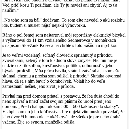
Veď príď kosu Ti požičiam, ale Ty ju nevieš ani chytiť. Aj to ťa
naučím.“
„No toho som sa bál“ dodávam. To som ešte nevedel o akú rozlohu
ide, budem si musieť nájsť nejakú výhovorku.
Ráno o pol ôsmej som naštartoval môj reportážny elektrický bicykel
a vyštartoval do 11 km vzdialeného Sedmerovca v montérkach
s nápisom SlovZink Košeca na chrbte s fotobrašňou a mp3-kou.
Je to veľmi vzdelaný, sčítaný človiečik spriahnutý s prírodou
zvieratkami, zelený v tom kladnom slova zmysle. Nič mu nie je
cudzie cez filozofiou, kresťanstvo, politiku, odbornosť v jeho
bývalej profesii. „Mňa práca bavila, vrátnik zatváral a ja som ešte
skúmal, chémiu a predsa som odišiel k prírode.“ Skrátka otvorená
hlava, dá sa s ním baviť o čomkoľvek. Volali ho do veľa
zamestnaní, nešiel, jeho život je príroda.
Privítal ma pred domom priateľ s postavou, že iba duša chodí do
neho spávať a hneď začal svojimi plánmi čo urobí pred jeho
domom. „Pred chalupou uložím 500 – 600 kaktusov do skalky“.
Vstúpil som do jeho kráľovstva. Pre objektivitu musím povedať, že
jeho dvor či humno nie je ukážkové, ale všetko je pre neho drahé,
vzácne. Žije so synom, manželka odišla.