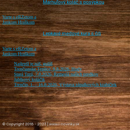
Marhuľový koláč s posýpkou
Varte s eRZetom a
Jankom Hraškom
Lepkavé medové kura s čili
Varte s eRZetom a
Jankom Hraškom
Najlepší je náš, guláš
Trenčianske Teplice, 9.8.2026, Hody
Stará Turá, 7.8.2026, Remeslá našich predkov
Jablkový koláčik
Trenčín, 1. – 16.8.2026, Výstava zápalkových krabičiek
© Copyright 2018 - 2023 | www.i-novinky.sk