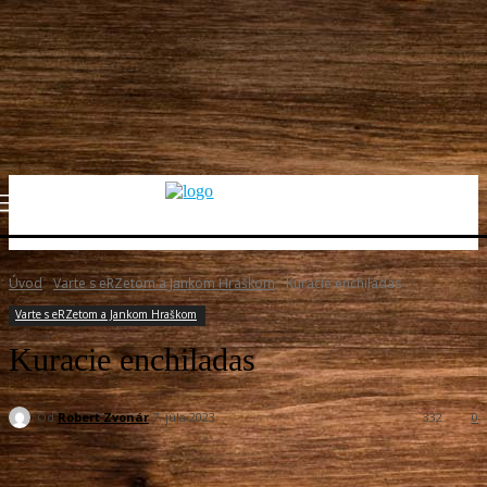
Úvod
Varte s eRZetom a Jankom Hraškom
Kuracie enchiladas
Varte s eRZetom a Jankom Hraškom
Kuracie enchiladas
Od
Robert Zvonár
7. júla 2023
332
0
Facebook
X
Pinterest
WhatsApp