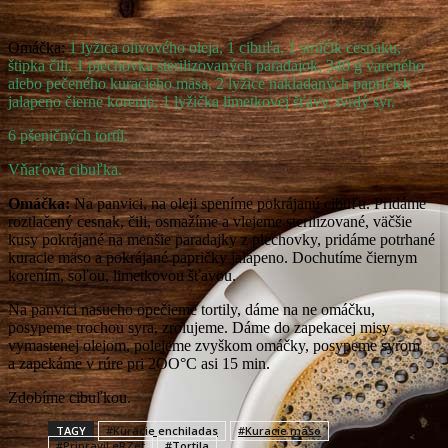
Omáčka:
1 lyžica olivového oleja, 1 cibuľa, 1 strúčik cesnaku,
štipka čili, 1 plechovka sterilizovaných paradajok, 340 g vareného
alebo pečeného kuracieho mäsa, 2 lyžice nakladaných papričiek
jalapeno čierne korenie, 1 lyžička limetkovej šťavy, tvrdý syr.
6 pšeničných tortíl.
Vňaťová cibuľka.
Omáčka:
Na panvici, na oleji speníme pokrájanú cibuľu. Pridáme
roztlačený cesnak, čili, osmažíme a vlejeme sterilizované, väčšie
kusy pokrájané na menšie paradajky z plechovky, pridáme potrhané
kuracie mäso a pokrájané papričky jalapeno. Dochutíme čiernym
korením, soľou, limetkovou šťavou.
Na panvici nasucho opečieme tortily, dáme na ne omáčku,
posypeme trochou syra, zrolujeme. Dáme do zapekacej misy
vymastenej olejom, polejeme zvyškom omáčky, posypeme syrom
a zapekáme v rúre pri 2OO°C asi 15 min.
Zdobíme cibuľkou.
TAGY
#Kuracie enchiladas
#Kuracie mäso
#Pripravil eRZet
#Tortila