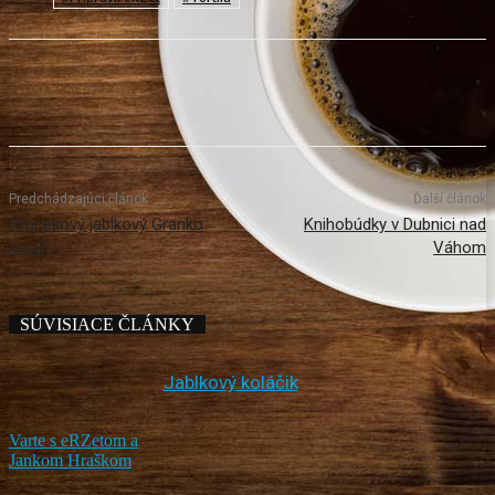
Predchádzajúci článok
Ďalší článok
Hrnčekový jablkový Granko
Knihobúdky v Dubnici nad
koláč
Váhom
SÚVISIACE ČLÁNKY
Jablkový koláčik
Varte s eRZetom a
Jankom Hraškom