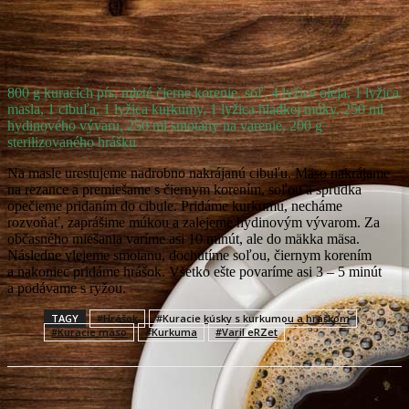
Facebook
X
Pinterest
WhatsApp
800 g kuracích pŕs, mleté čierne korenie, soľ, 4 lyžice oleja, 1 lyžica
masla, 1 cibuľa, 1 lyžica kurkumy, 1 lyžica hladkej múky, 250 ml
hydinového vývaru, 250 ml smotany na varenie, 200 g
sterilizovaného hrášku
Na masle urestujeme nadrobno nakrájanú cibuľu. Mäso nakrájame
na rezance a premiešame s čiernym korením, soľou a sprudka
opečieme pridaním do cibule. Pridáme kurkumu, necháme
rozvoňať, zaprášime múkou a zalejeme hydinovým vývarom. Za
občasného miešania varíme asi 10 minút, ale do mäkka mäsa.
Následne vlejeme smotanu, dochutíme soľou, čiernym korením
a nakoniec pridáme hrášok. Všetko ešte povaríme asi 3 – 5 minút
a podávame s ryžou.
TAGY
#Hrášok
#Kuracie kúsky s kurkumou a hráškom
#Kuracie mäso
#Kurkuma
#Varil eRZet