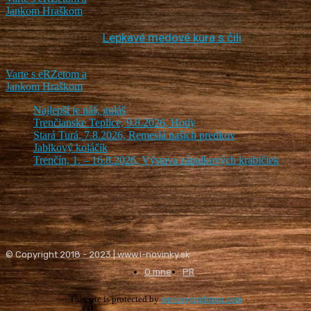
Jankom Hraškom
Lepkavé medové kura s čili
Varte s eRZetom a
Jankom Hraškom
Najlepší je náš, guláš
Trenčianske Teplice, 9.8.2026, Hody
Stará Turá, 7.8.2026, Remeslá našich predkov
Jablkový koláčik
Trenčín, 1. – 16.8.2026, Výstava zápalkových krabičiek
© Copyright 2018 - 2023 | www.i-novinky.sk
O mne
PR
This site is protected by
wp-copyrightpro.com