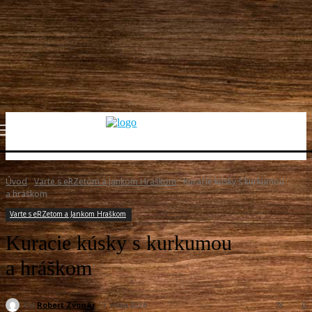
Úvod
Varte s eRZetom a Jankom Hraškom
Kuracie kúsky s kurkumou
a hráškom
Varte s eRZetom a Jankom Hraškom
Kuracie kúsky s kurkumou
a hráškom
Od
Robert Zvonár
15. mája 2026
78
0