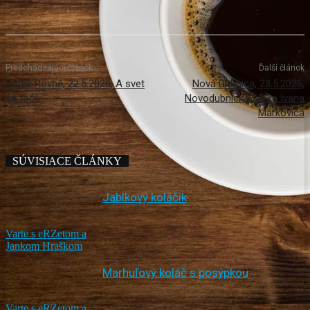
Predchádzajúci článok
Ďalší článok
Veľké Rovné, 22.5.2026, A svet
Nová Dubnica, 23.5.2026,
sa točí.
Novodubnická 25-ka Ivana
Markoviča
SÚVISIACE ČLÁNKY
Jablkový koláčik
Varte s eRZetom a
Jankom Hraškom
Marhuľový koláč s posýpkou
Varte s eRZetom a