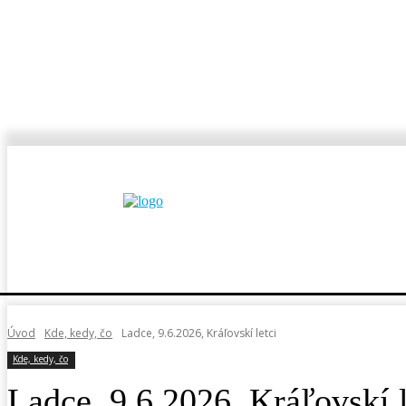
MESTÁ A OBCE
REP
Úvod
Kde, kedy, čo
Ladce, 9.6.2026, Kráľovskí letci
Kde, kedy, čo
Ladce, 9.6.2026, Kráľovskí l