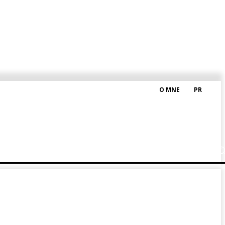
O MNE
PR
M HRAŠKOM
BLOG