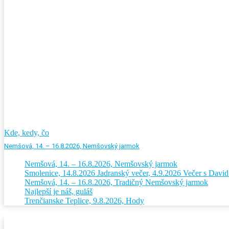
Kde, kedy, čo
Nemšová, 14. – 16.8.2026, Nemšovský jarmok
Nemšová, 14. – 16.8.2026, Nemšovský jarmok
Smolenice, 14.8.2026 Jadranský večer, 4.9.2026 Večer s Dav
Nemšová, 14. – 16.8.2026, Tradičný Nemšovský jarmok
Najlepší je náš, guláš
Trenčianske Teplice, 9.8.2026, Hody