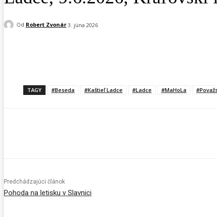
Od
Robert Zvonár
3. júna 2026
Facebook
X
Pinterest
WhatsApp
TAGY
#Beseda
#Kaštieľ Ladce
#Ladce
#MaHoLa
#Považs
Predchádzajúci článok
Pohoda na letisku v Slavnici