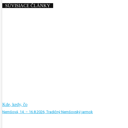
SÚVISIACE ČLÁNKY
Kde, kedy, čo
Nemšová, 14. – 16.8.2026, Tradičný Nemšovský jarmok