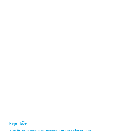
Reportáže
V Bytči za letcom RAF Ivanom Ottom Schwarzom