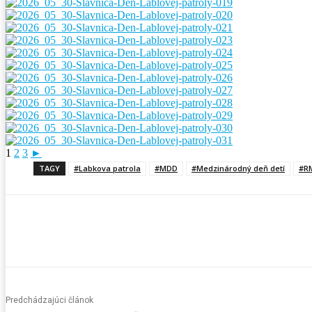
1
2
3
►
TAGY
#Labkova patrola
#MDD
#Medzinárodný deň detí
#R
Predchádzajúci článok