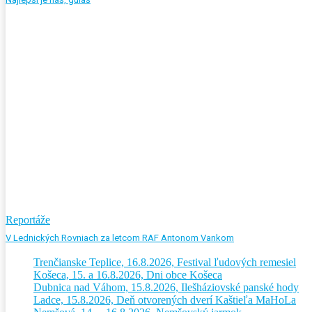
Reportáže
V Lednických Rovniach za letcom RAF Antonom Vankom
Trenčianske Teplice, 16.8.2026, Festival ľudových remesiel
Košeca, 15. a 16.8.2026, Dni obce Košeca
Dubnica nad Váhom, 15.8.2026, Ilešháziovské panské hody
Ladce, 15.8.2026, Deň otvorených dverí Kaštieľa MaHoLa