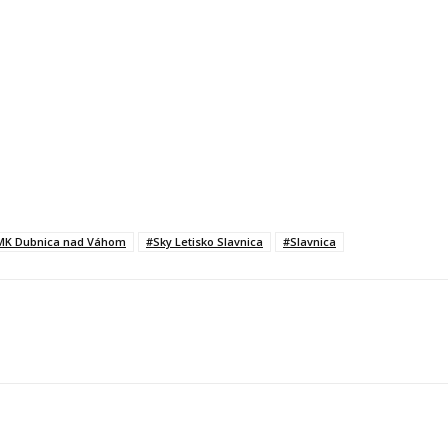
MK Dubnica nad Váhom
#Sky Letisko Slavnica
#Slavnica