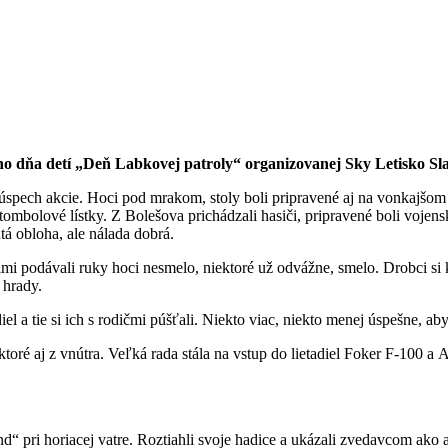
ho dňa detí „Deň Labkovej patroly“ organizovanej Sky Letisko Sla
úspech akcie. Hoci pod mrakom, stoly boli pripravené aj na vonkajšom pr
 tombolové lístky. Z Bolešova prichádzali hasiči, pripravené boli vojen
utá obloha, ale nálada dobrá.
imi podávali ruky hoci nesmelo, niektoré už odvážne, smelo. Drobci si kr
 hrady.
a tie si ich s rodičmi púšťali. Niekto viac, niekto menej úspešne, ab
toré aj z vnútra. Veľká rada stála na vstup do lietadiel Foker F-100 a A
nd“ pri horiacej vatre. Roztiahli svoje hadice a ukázali zvedavcom ako