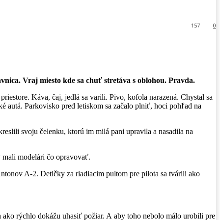
157
0
vnica. Vraj miesto kde sa chuť stretáva s oblohou. Pravda.
iestore. Káva, čaj, jedlá sa varili. Pivo, kofola narazená. Chystal sa
ské autá. Parkovisko pred letiskom sa začalo plniť, hoci pohľad na
eslili svoju čelenku, ktorú im milá pani upravila a nasadila na
y mali modelári čo opravovať.
ntonov A-2. Detičky za riadiacim pultom pre pilota sa tvárili ako
 a ako rýchlo dokážu uhasiť požiar. A aby toho nebolo málo urobili pre