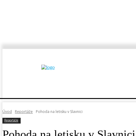
MESTÁ A OBCE
REP
Úvod
Reportáže
Pohoda na letisku v Slavnici
Reportáže
Pohoda na letisku v Slavnici