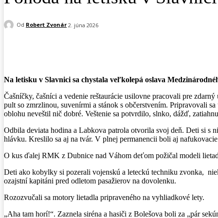
Od
Robert Zvonár
2. júna 2026
Facebook
X
Pinterest
WhatsApp
Na letisku v Slavnici sa chystala veľkolepá oslava Medzinárodné
Čašníčky, čašníci a vedenie reštaurácie usilovne pracovali pre zdarný 
pult so zmrzlinou, suvenírmi a stánok s občerstvením. Pripravovali sa
oblohu neveštil nič dobré. Veštenie sa potvrdilo, slnko, dážď, zatiahn
Odbila deviata hodina a Labkova patrola otvorila svoj deň. Deti si s n
hlávku. Kreslilo sa aj na tvár. V plnej permanencii boli aj nafukovacie
O kus ďalej RMK z Dubnice nad Váhom deťom požičal modeli lietadiel 
Deti ako kobylky si pozerali vojenskú a leteckú techniku zvonka, niek
ozajstní kapitáni pred odletom pasažierov na dovolenku.
Rozozvučali sa motory lietadla pripraveného na vyhliadkové lety.
„Aha tam horí!“. Zaznela siréna a hasiči z Bolešova boli za „pár sekú