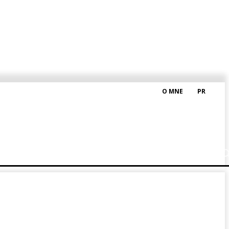
O MNE
PR
M HRAŠKOM
BLOG