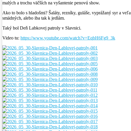
malých a trochu väčších na vyšantenie penovú show.
Ako to bolo s hladošmi? Šaláty, rezníky, guláše, vyprážaný syr a veľ
smädných, alebo iba tak k jedlám.
Taký bol Deň Labkovej patroly v Slavnici.
Video tu:
https://www.youtube.com/watch?v=EqbH6Fg9_3k