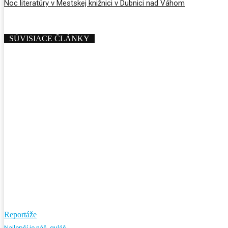
Noc literatúry v Mestskej knižnici v Dubnici nad Váhom
SÚVISIACE ČLÁNKY
Reportáže
Najlepší je náš, guláš