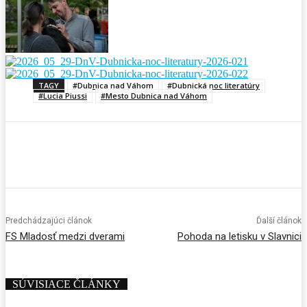
TAGY
#Dubnica nad Váhom
#Dubnická noc literatúry
#Lucia Piussi
#Mesto Dubnica nad Váhom
Predchádzajúci článok
Ďalší článok
FS Mladosť medzi dverami
Pohoda na letisku v Slavnici
SÚVISIACE ČLÁNKY