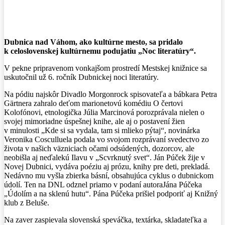
Facebook
X
Pinterest
WhatsApp
Dubnica nad Váhom, ako kultúrne mesto, sa pridalo
k celoslovenskej kultúrnemu podujatiu „Noc literatúry“.
V pekne pripravenom vonkajšom prostredí Mestskej knižnice sa
uskutočnil už 6. ročník Dubnickej noci literatúry.
Na pódiu najskôr Divadlo Morgonrock spisovateľa a bábkara Petra
Gärtnera zahralo deťom marionetovú komédiu O čertovi
Kolofónovi, etnologička Júlia Marcinová porozprávala nielen o
svojej mimoriadne úspešnej knihe, ale aj o postavení žien
v minulosti „Kde si sa vydala, tam si mlieko pýtaj“, novinárka
Veronika Cosculluela podala vo svojom rozprávaní svedectvo zo
života v našich väzniciach očami odsúdených, dozorcov, ale
neobišla aj neďalekú Ilavu v „Scvrknutý svet“. Ján Púček žije v
Novej Dubnici, vydáva poéziu aj prózu, knihy pre deti, prekladá.
Nedávno mu vyšla zbierka básní, obsahujúca cyklus o dubnickom
údolí. Ten na DNL odznel priamo v podaní autoraJána Púčeka
„Údolím a na sklenú hutu“. Pána Púčeka prišiel podporiť aj Knižný
klub z Beluše.
Na zaver zaspievala slovenská speváčka, textárka, skladateľka a