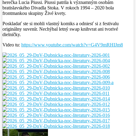
herečka Lucia Piussi. Piussi patrila k významným osobám
bratislavského Divadla Stoka. V rokoch 1994 – 2020 bola
frontmankou skupiny Živé kvety.
Poskladať ste si mohli vlastný komiks a odniesť si z festivalu
originálny suvenír. Nechýbal letný swap knihvrat ani tvorivé
dielničky.
Video tu:
https://www.youtube.com/watch?v=G4V9mRHIJm8