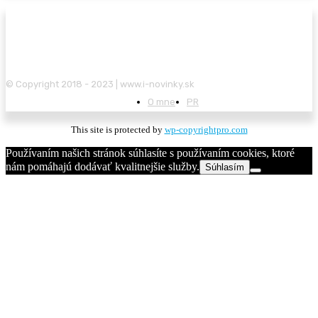
© Copyright 2018 - 2023 | www.i-novinky.sk
O mne
PR
This site is protected by
wp-copyrightpro.com
Používaním našich stránok súhlasíte s používaním cookies, ktoré
nám pomáhajú dodávať kvalitnejšie služby.
Súhlasím