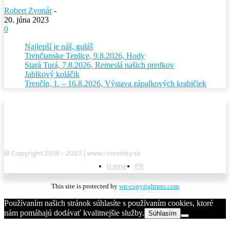
Robert Zvonár
-
20. júna 2023
0
Najlepší je náš, guláš
Trenčianske Teplice, 9.8.2026, Hody
Stará Turá, 7.8.2026, Remeslá našich predkov
Jablkový koláčik
Trenčín, 1. – 16.8.2026, Výstava zápalkových krabičiek
© Copyright 2018 - 2023 | www.i-novinky.sk
O mne
PR
This site is protected by
wp-copyrightpro.com
Používaním našich stránok súhlasíte s používaním cookies, ktoré
nám pomáhajú dodávať kvalitnejšie služby.
Súhlasím