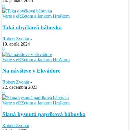
24. januára 2025
0
Varte s eRZetom a Jankom Hraškom
Taká obyčková bábovka
Robert Zvonár
-
19. apríla 2024
0
Varte s eRZetom a Jankom Hraškom
Na návšteve v Ekvádore
Robert Zvonár
-
22. decembra 2023
0
Varte s eRZetom a Jankom Hraškom
Slaná kysnutá papriková bábovka
Robert Zvonár
-