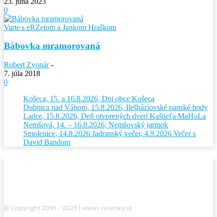
23. júna 2023
0
Varte s eRZetom a Jankom Hraškom
Bábovka mramorovaná
Robert Zvonár
-
7. júla 2018
0
Košeca, 15. a 16.8.2026, Dni obce Košeca
Dubnica nad Váhom, 15.8.2026, Ilešháziovské panské hody
Ladce, 15.8.2026, Deň otvorených dverí Kaštieľa MaHoLa
Nemšová, 14. – 16.8.2026, Nemšovský jarmok
Smolenice, 14.8.2026 Jadranský večer, 4.9.2026 Večer s
David Bandom
© Copyright 2018 - 2023 | www.i-novinky.sk