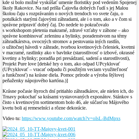
kde si bolo možné vyskúšať
umenie floristiky pod vedením Spojenej
školy Rakovice. Na rad prišla Čajovňa dobrých ľudí s jej Malou
školou čaju s
rozprávaním o nových trendoch vo svete čaju, o
potulkách starými čajovými záhradami, ale i o tom, ako a v čom si
správne pripraviť dobrý čaj. Do nedele to pokračovalo
s workshopom pletenia makramé, zdravé vzťahy v záhone – ako
správne kombinovať zeleninu a bylinky, poradenstvom na témy
záhradkárstva, ovocných stromov a pestovania iných rastlín,
o užitočnej hávedi v záhrade, tvorbou kvetinových čeleniek, kvetmi
v macramé, rastlinky ako v bavlnke (starostlivosť o izbové, okrasné
kvetiny a bylinky; poradňa pri presádzaní, sadení a starostlivosti),
Projekt Pure love [detské hry o tom, ako odpad UPcyklovať
(UPcyklovať – vracať odpadu či použitým veciam využiteľnosť
a funkčnosť) na krásne diela. Pomoc prírode a výroba štýlovej
peňaženky nápojového kartóna.)]
Krásne počasie štyroch dní pritiahlo záhradkárov, ale nielen ich, do
Trnavy pokochať sa krásami vystavovaných exponátov. Stánkov s
čisto s kvetinovým sortimentom bolo 46, ale súčasťou Májového
kvetu boli aj remeselníci a rôzne dekorácie.
Video tu:
https://www.youtube.com/watch?v=oIsL-BdMpxs