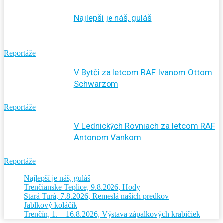
Najlepší je náš, guláš
Reportáže
V Bytči za letcom RAF Ivanom Ottom
Schwarzom
Reportáže
V Lednických Rovniach za letcom RAF
Antonom Vankom
Reportáže
Najlepší je náš, guláš
Trenčianske Teplice, 9.8.2026, Hody
Stará Turá, 7.8.2026, Remeslá našich predkov
Jablkový koláčik
Trenčín, 1. – 16.8.2026, Výstava zápalkových krabičiek