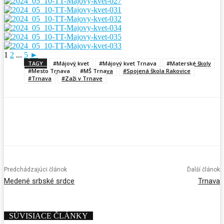
1
2
...
5
►
TAGY
#Májový kvet
#Májový kvet Trnava
#Materské školy
#Mesto Trnava
#MŠ Trnava
#Spojená škola Rakovice
#Trnava
#Zaži v Trnave
Predchádzajúci článok
Ďalší článok
Medené srbské srdce
Trnava
SÚVISIACE ČLÁNKY