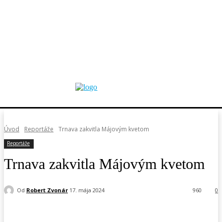
Úvod
Reportáže
Trnava zakvitla Májovým kvetom
Reportáže
Trnava zakvitla Májovým kvetom
Od
Robert Zvonár
17. mája 2024
960
0
Facebook
X
Pinterest
WhatsApp