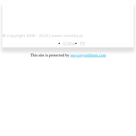
© Copyright 2018 - 2023 | www.i-novinky.sk
O mne
PR
This site is protected by
wp-copyrightpro.com