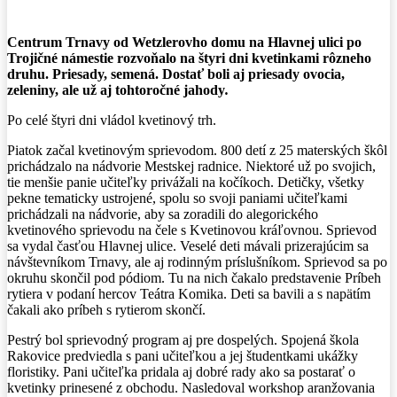
Centrum Trnavy od Wetzlerovho domu na Hlavnej ulici po
Trojičné námestie rozvoňalo na štyri dni kvetinkami rôzneho
druhu. Priesady, semená. Dostať boli aj priesady ovocia,
zeleniny, ale už aj tohtoročné jahody
.
Po celé štyri dni vládol kvetinový trh.
Piatok začal kvetinovým sprievodom. 800 detí z 25 materských škôl
prichádzalo na nádvorie Mestskej radnice. Niektoré už po svojich,
tie menšie panie učiteľky privážali na kočíkoch. Detičky, všetky
pekne tematicky ustrojené, spolu so svoji paniami učiteľkami
prichádzali na nádvorie, aby sa zoradili do alegorického
kvetinového sprievodu na čele s Kvetinovou kráľovnou. Sprievod
sa vydal časťou Hlavnej ulice. Veselé deti mávali prizerajúcim sa
návštevníkom Trnavy, ale aj rodinným príslušníkom. Sprievod sa po
okruhu skončil pod pódiom. Tu na nich čakalo predstavenie Príbeh
rytiera v podaní hercov Teátra Komika. Deti sa bavili a s napätím
čakali ako príbeh s rytierom skončí.
Pestrý bol sprievodný program aj pre dospelých. Spojená škola
Rakovice predviedla s pani učiteľkou a jej študentkami ukážky
floristiky. Pani učiteľka pridala aj dobré rady ako sa postarať o
kvetinky prinesené z obchodu. Nasledoval workshop aranžovania