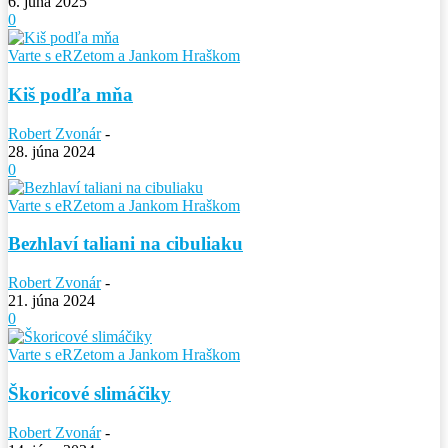
6. júna 2025
0
Varte s eRZetom a Jankom Hraškom
Kiš podľa mňa
Robert Zvonár
-
28. júna 2024
0
Varte s eRZetom a Jankom Hraškom
Bezhlaví taliani na cibuliaku
Robert Zvonár
-
21. júna 2024
0
Varte s eRZetom a Jankom Hraškom
Škoricové slimáčiky
Robert Zvonár
-