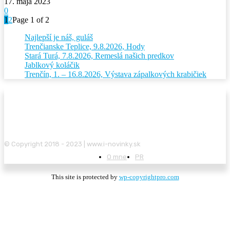
17. mája 2023
0
1
2
Page 1 of 2
Najlepší je náš, guláš
Trenčianske Teplice, 9.8.2026, Hody
Stará Turá, 7.8.2026, Remeslá našich predkov
Jablkový koláčik
Trenčín, 1. – 16.8.2026, Výstava zápalkových krabičiek
© Copyright 2018 - 2023 | www.i-novinky.sk
O mne
PR
This site is protected by
wp-copyrightpro.com