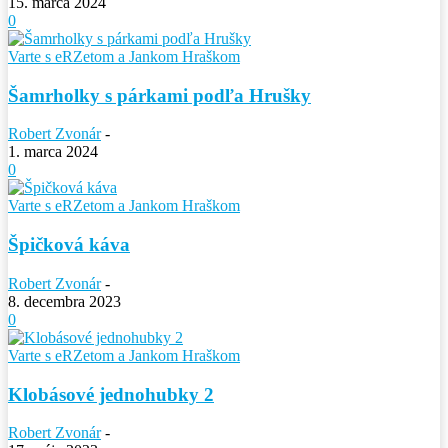
15. marca 2024
0
Varte s eRZetom a Jankom Hraškom
Šamrholky s párkami podľa Hrušky
Robert Zvonár
-
1. marca 2024
0
Varte s eRZetom a Jankom Hraškom
Špičková káva
Robert Zvonár
-
8. decembra 2023
0
Varte s eRZetom a Jankom Hraškom
Klobásové jednohubky 2
Robert Zvonár
-