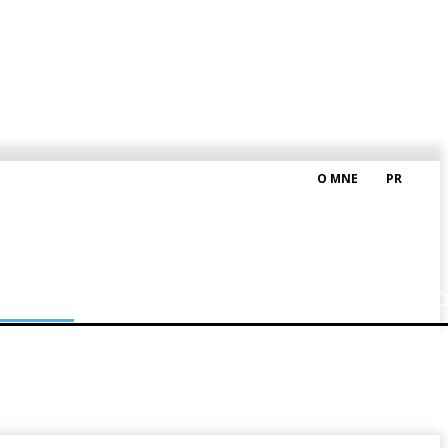
O MNE
PR
M HRAŠKOM
BLOG