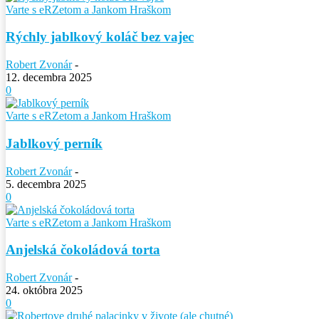
Varte s eRZetom a Jankom Hraškom
Rýchly jablkový koláč bez vajec
Robert Zvonár
-
12. decembra 2025
0
Varte s eRZetom a Jankom Hraškom
Jablkový perník
Robert Zvonár
-
5. decembra 2025
0
Varte s eRZetom a Jankom Hraškom
Anjelská čokoládová torta
Robert Zvonár
-
24. októbra 2025
0