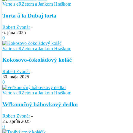
Varte s eRZetom a Jankom Hraškom
Torta á la Dubaj torta
Robert Zvonár
-
6. júna 2025
0
Varte s eRZetom a Jankom Hraškom
Kokosovo-čokoládový koláč
Robert Zvonár
-
30. mája 2025
0
Varte s eRZetom a Jankom Hraškom
Veľkonočný bábovkový dedko
Robert Zvonár
-
25. apríla 2025
0