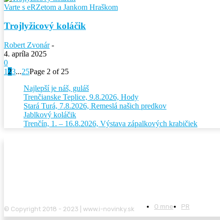
Varte s eRZetom a Jankom Hraškom
Trojlyžicový koláčik
Robert Zvonár
-
4. apríla 2025
0
1
2
3
...
25
Page 2 of 25
Najlepší je náš, guláš
Trenčianske Teplice, 9.8.2026, Hody
Stará Turá, 7.8.2026, Remeslá našich predkov
Jablkový koláčik
Trenčín, 1. – 16.8.2026, Výstava zápalkových krabičiek
O mne
PR
© Copyright 2018 - 2023 | www.i-novinky.sk