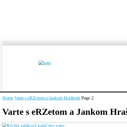
MESTÁ A OBCE
REP
Home
Varte s eRZetom a Jankom Hraškom
Page 2
Varte s eRZetom a Jankom Hr